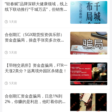
“轻春赋”品牌深耕大健康领域，线上
线下联动推行“千城万店”，但销售模
式存在合规风险！
5天前
合创期汇（SGX期货投资俱乐部）
资金盘骗局，操盘手张奕多次收割
山东会员，看到立即卸载！
5天前
【羽翎交易所】资金盘骗局，FTR一
天涨2美分？远离境外园区杀猪盘！
5天前
合创期汇资金盘骗局，日息1%到
2%，你赚的是利息，他盯着你的本
金