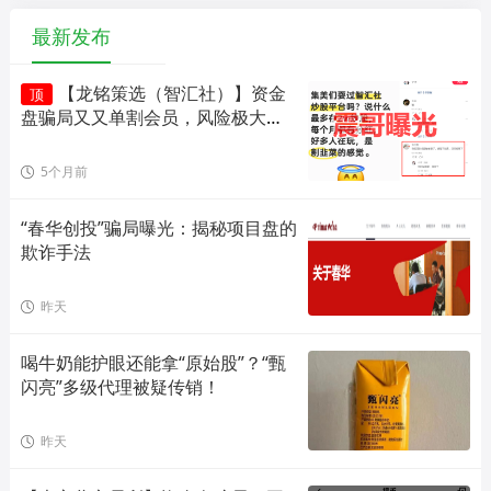
最新发布
【龙铭策选（智汇社）】资金
顶
盘骗局又又单割会员，风险极大，
即将崩盘！
5个月前
“春华创投”骗局曝光：揭秘项目盘的
欺诈手法
昨天
喝牛奶能护眼还能拿“原始股”？“甄
闪亮”多级代理被疑传销！
昨天