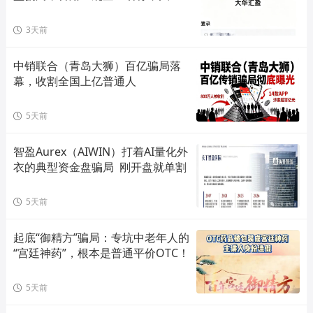
单割会员，高度预警，崩盘在即！
3天前
中销联合（青岛大狮）百亿骗局落
幕，收割全国上亿普通人
5天前
智盈Aurex（AIWIN）打着AI量化外
衣的典型资金盘骗局  刚开盘就单割
5天前
起底“御精方”骗局：专坑中老年人的
“宫廷神药”，根本是普通平价OTC！
5天前