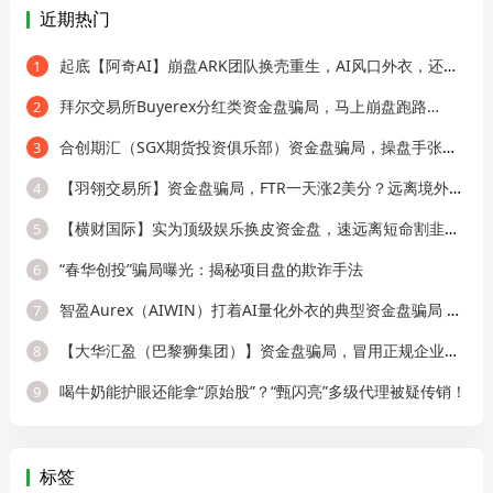
近期热门
起底【阿奇AI】崩盘ARK团队换壳重生，AI风口外衣，还是老牌分销套路！
1
拜尔交易所Buyerex分红类资金盘骗局，马上崩盘跑路…
2
合创期汇（SGX期货投资俱乐部）资金盘骗局，操盘手张奕多次收割山东会员，看
3
【羽翎交易所】资金盘骗局，FTR一天涨2美分？远离境外园区杀猪盘！
4
【横财国际】实为顶级娱乐换皮资金盘，速远离短命割韭菜盘！
5
“春华创投”骗局曝光：揭秘项目盘的欺诈手法
6
智盈Aurex（AIWIN）打着AI量化外衣的典型资金盘骗局 刚开盘就单割
7
【大华汇盈（巴黎狮集团）】资金盘骗局，冒用正规企业名称，大量单割会员，
8
喝牛奶能护眼还能拿“原始股”？“甄闪亮”多级代理被疑传销！
9
标签