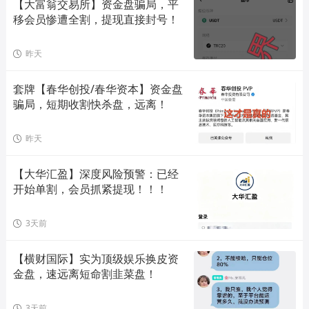
【大富翁交易所】资金盘骗局，平
移会员惨遭全割，提现直接封号！
昨天
套牌【春华创投/春华资本】资金盘
骗局，短期收割快杀盘，远离！
昨天
【大华汇盈】深度风险预警：已经
开始单割，会员抓紧提现！！！
3天前
【横财国际】实为顶级娱乐换皮资
金盘，速远离短命割韭菜盘！
3天前