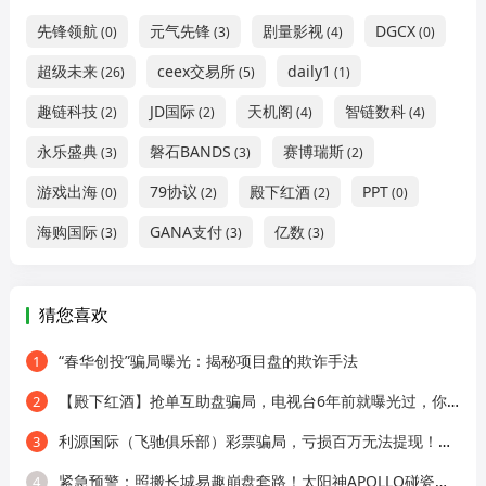
先锋领航
元气先锋
剧量影视
DGCX
(0)
(3)
(4)
(0)
超级未来
ceex交易所
daily1
(26)
(5)
(1)
趣链科技
JD国际
天机阁
智链数科
(2)
(2)
(4)
(4)
永乐盛典
磐石BANDS
赛博瑞斯
(3)
(3)
(2)
游戏出海
79协议
殿下红酒
PPT
(0)
(2)
(2)
(0)
海购国际
GANA支付
亿数
(3)
(3)
(3)
猜您喜欢
“春华创投”骗局曝光：揭秘项目盘的欺诈手法
1
【殿下红酒】抢单互助盘骗局，电视台6年前就曝光过，你还往里冲？
2
利源国际（飞驰俱乐部）彩票骗局，亏损百万无法提现！资金盘跑路前兆显现！立即撤离！
3
紧急预警：照搬长城易趣崩盘套路！太阳神APOLLO碰瓷老牌企业，跑路前兆已出现
4