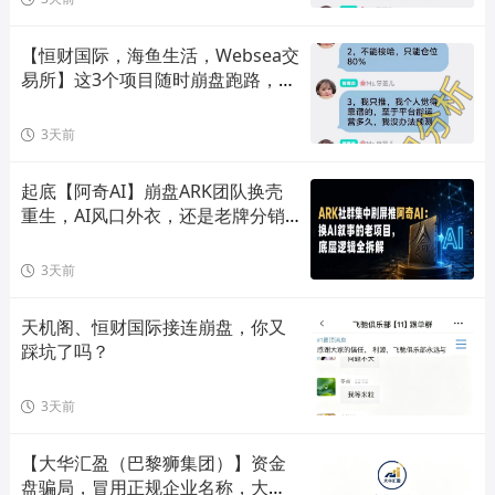
【恒财国际，海鱼生活，Websea交
易所】这3个项目随时崩盘跑路，赶
快远离！
3天前
起底【阿奇AI】崩盘ARK团队换壳
重生，AI风口外衣，还是老牌分销
套路！
3天前
天机阁、恒财国际接连崩盘，你又
踩坑了吗？
3天前
【大华汇盈（巴黎狮集团）】资金
盘骗局，冒用正规企业名称，大量