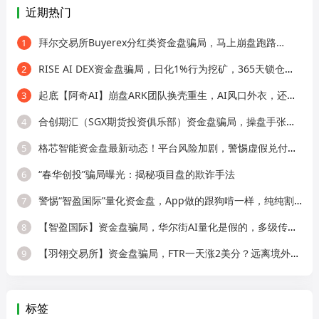
近期热门
拜尔交易所Buyerex分红类资金盘骗局，马上崩盘跑路…
1
RISE AI DEX资金盘骗局，日化1%行为挖矿，365天锁仓，纯庞氏骗局
2
起底【阿奇AI】崩盘ARK团队换壳重生，AI风口外衣，还是老牌分销套路！
3
合创期汇（SGX期货投资俱乐部）资金盘骗局，操盘手张奕多次收割山东会员，看
4
格芯智能资金盘最新动态！平台风险加剧，警惕虚假兑付二次诈骗！
5
“春华创投”骗局曝光：揭秘项目盘的欺诈手法
6
警惕“智盈国际”量化资金盘，App做的跟狗啃一样，纯纯割韭菜！
7
【智盈国际】资金盘骗局，华尔街AI量化是假的，多级传销圈钱是真的！
8
【羽翎交易所】资金盘骗局，FTR一天涨2美分？远离境外园区杀猪盘！
9
标签