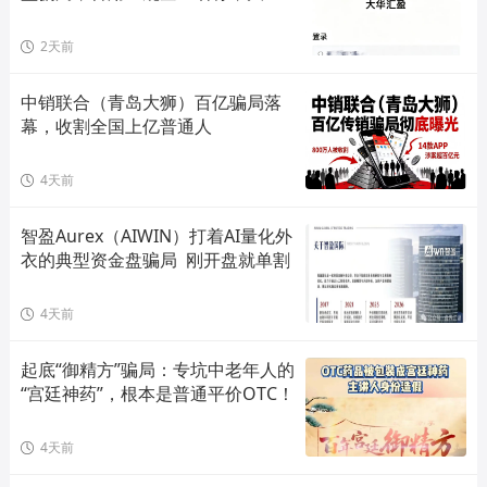
单割会员，高度预警，崩盘在即！
2天前
中销联合（青岛大狮）百亿骗局落
幕，收割全国上亿普通人
4天前
智盈Aurex（AIWIN）打着AI量化外
衣的典型资金盘骗局  刚开盘就单割
4天前
起底“御精方”骗局：专坑中老年人的
“宫廷神药”，根本是普通平价OTC！
4天前