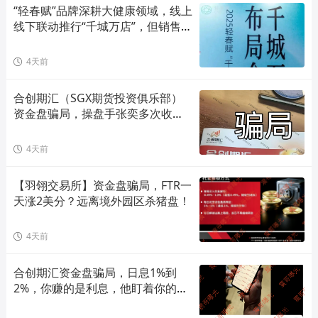
“轻春赋”品牌深耕大健康领域，线上
线下联动推行“千城万店”，但销售模
式存在合规风险！
4天前
合创期汇（SGX期货投资俱乐部）
资金盘骗局，操盘手张奕多次收割
山东会员，看到立即卸载！
4天前
【羽翎交易所】资金盘骗局，FTR一
天涨2美分？远离境外园区杀猪盘！
4天前
合创期汇资金盘骗局，日息1%到
2%，你赚的是利息，他盯着你的本
金