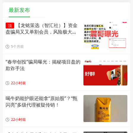
最新发布
【龙铭策选（智汇社）】资金
顶
盘骗局又又单割会员，风险极大，
即将崩盘！
5个月前
“春华创投”骗局曝光：揭秘项目盘的
欺诈手法
22小时前
喝牛奶能护眼还能拿“原始股”？“甄
闪亮”多级代理被疑传销！
22小时前