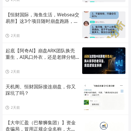
【恒财国际，海鱼生活，Websea交
易所】这3个项目随时崩盘跑路，赶
快远离！
2天前
起底【阿奇AI】崩盘ARK团队换壳
重生，AI风口外衣，还是老牌分销
套路！
2天前
天机阁、恒财国际接连崩盘，你又
踩坑了吗？
2天前
【大华汇盈（巴黎狮集团）】资金
盘骗局，冒用正规企业名称，大量