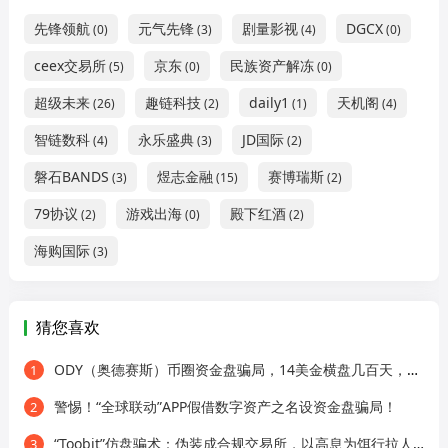
先锋领航
元气先锋
剧量影视
DGCX
(0)
(3)
(4)
(0)
ceex交易所
京东
民族资产解冻
(5)
(0)
(0)
超级未来
趣链科技
daily1
天机阁
(26)
(2)
(1)
(4)
智链数科
永乐盛典
JD国际
(4)
(3)
(2)
磐石BANDS
煜志金融
赛博瑞斯
(3)
(15)
(2)
79协议
游戏出海
殿下红酒
(2)
(0)
(2)
海购国际
(3)
猜您喜欢
ODY（奥德赛斯）币圈资金盘骗局，14美金横盘几百天，基本没戏了
1
警惕！“全球联动”APP假借数字资产之名设资金盘骗局！
2
“Toobit”仿盘骗术：伪装成合规交易所，以高息为饵行拉人头之实的传销资金盘骗局！
3