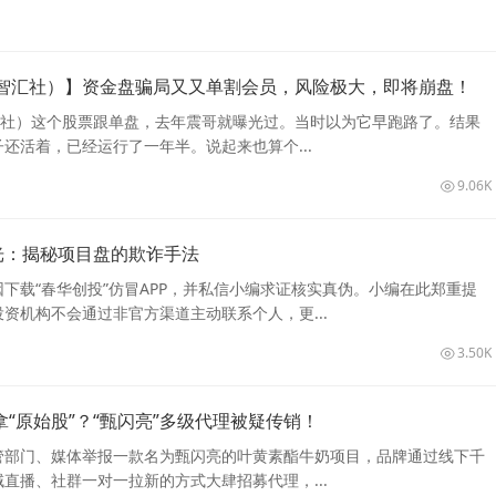
智汇社）】资金盘骗局又又单割会员，风险极大，即将崩盘！
汇社）这个股票跟单盘，去年震哥就曝光过。当时以为它早跑路了。结果
还活着，已经运行了一年半。说起来也算个...
9.06K
光：揭秘项目盘的欺诈手法
下载“春华创投”仿冒APP，并私信小编求证核实真伪。小编在此郑重提
资机构不会通过非官方渠道主动联系个人，更...
3.50K
“原始股”？“甄闪亮”多级代理被疑传销！
管部门、媒体举报一款名为甄闪亮的叶黄素酯牛奶项目，品牌通过线下千
直播、社群一对一拉新的方式大肆招募代理，...