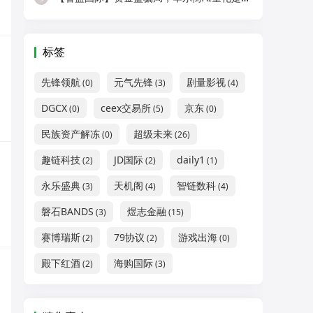
标签
先锋领航
元气先锋
剧量影视
(0)
(3)
(4)
DGCX
ceex交易所
京东
(0)
(5)
(0)
民族资产解冻
超级未来
(0)
(26)
趣链科技
JD国际
daily1
(2)
(2)
(1)
永乐盛典
天机阁
智链数科
(3)
(4)
(4)
磐石BANDS
煜志金融
(3)
(15)
赛博瑞斯
79协议
游戏出海
(2)
(2)
(0)
殿下红酒
海购国际
(2)
(3)