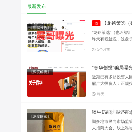
最新发布
【龙铭策选（
顶
【数据分析】
“龙铭策选”（也叫智
昨天有粉丝说，这盘子
5个月前
“春华创投”骗局曝
【深度解密】
近期已有多起投资人因
醒广大投资人：正规投
昨天
喝牛奶能护眼还能拿
【深度解密】
期多地市民向市场监
人招商大会、线上私域