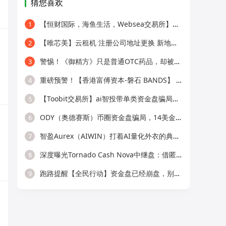
猜您喜欢
【恒财国际，海鱼生活，Websea交易所】这3个项目随时崩盘跑路，赶快远离！
1
【唯芯美】云租机 注册公司地址更换 新地址竟然是一家皮包公司 开始搞活动完成最后的收割！
2
警惕！《御精方》只是普通OTC药品，却被包装成宫廷神药，专坑中老年群体
3
重磅预警！【香港富傅资本-磐石 BANDS】 纯属套牌虚假现货跟单盘，传销收割套路曝光！
4
【Toobit交易所】ai智投带单类资金盘骗局，日收益高达2.8%，看见一定要远离！
5
ODY（奥德赛斯）币圈资金盘骗局，14美金横盘几百天，基本没戏了
6
智盈Aurex（AIWIN）打着AI量化外衣的典型资金盘骗局 刚开盘就单割
7
深度曝光Tornado Cash Nova中继盘：借匿名混币外衣的新型庞氏传销骗局！！！
8
跑路提醒【全民行动】资金盘已经崩盘，别再傻傻充值，苦海无边回头是岸，及时止损才是正道。
9