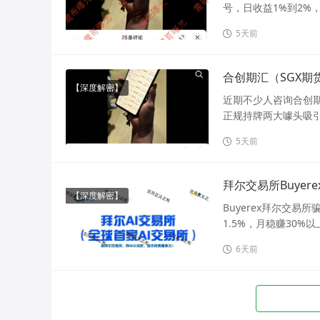
号，日收益1%到2%
5天前
合创期汇（SGX
【深度解密】
近期不少人咨询合创
正规持牌两大噱头吸引
5天前
拜尔交易所Buye
【深度解密】
Buyerex拜尔交易
1.5%，月稳赚30%以
6天前