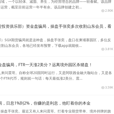
领域，一个以轻体、减脂、养生，为经营理念的品牌——轻春赋。该品牌
注册运营，截至目前运营一年半有余。该品牌创建之初...
2.90K
期货投资俱乐部）资金盘骗局，操盘手张奕多次收割山东会员，看
部）SGX期货骗局就是这种盘，操盘手张奕，盘口在柬埔寨园区，多位反
割山东会员，各地已经发布预警，下载app就能收...
3.81K
金盘骗局，FTR一天涨2美分？远离境外园区杀猪盘！
人来问震哥。自称全球20国同时运行，又是阿联酋金融大咖站台，又是各
个FTR代币，规则就一句话：每天最低涨2美分。震...
3.59K
局，日息1%到2%，你赚的是利息，他盯着你的本金
货，操盘手张奕。最近又有人来问震哥。打着专业期货带单、境外持牌的旗