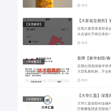
昨天
【大富翁交易所】
【深度解密】
近期大量受害者前来
从合诚社平移过来的一
昨天
套牌【春华创投/
【深度解密】
近期出现假借春华资本
大型私募机构，不会私
昨天
【大华汇盈】深度
【深度解密】
大华汇盈借助AI金
巴黎狮集团多层级推广