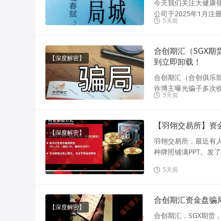
今天我们关注大健康
公司于2025年1月
5天前
合创期汇（SGX
【深度解密】
到立即卸载！
合创期汇（合创俱乐
诈博主曝光骗子多次收
5天前
【羽翎交易所】资
【深度解密】
羽翎交易所，最近有
种牌照铺满PPT。发了
5天前
合创期汇资金盘骗
【深度解密】
合创期汇，SGX期