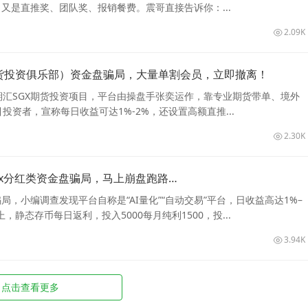
，又是直推奖、团队奖、报销餐费。震哥直接告诉你：...
2.09K
期货投资俱乐部）资金盘骗局，大量单割会员，立即撤离！
期汇SGX期货投资项目，平台由操盘手张奕运作，靠专业期货带单、境外
投资者，宣称每日收益可达1%-2%，还设置高额直推...
2.30K
rex分红类资金盘骗局，马上崩盘跑路…
所骗局，小编调查发现平台自称是“AI量化”“自动交易”平台，日收益高达1%–
上，静态存币每日返利，投入5000每月纯利1500，投...
3.94K
点击查看更多