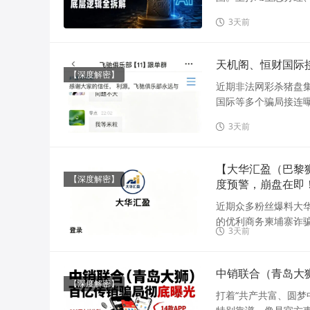
3天前
天机阁、恒财国际
【深度解密】
近期非法网彩杀猪盘
国际等多个骗局接连曝
3天前
【大华汇盈（巴黎
【深度解密】
度预警，崩盘在即
近期众多粉丝爆料大
的优利商务柬埔寨诈骗
3天前
中销联合（青岛大
【深度解密】
打着“共产共富、圆梦