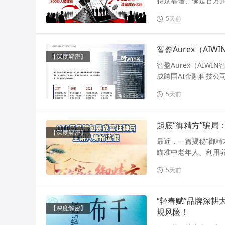
特别靠谱、像是官方惠
5天前
【深度解密】
智盈Aurex（AI
成跨国AI金融科技公
5天前
起底“御精方”骗局
【深度解密】
最近，一篇揭秘“御精
瞄准中老年人、利用养
5天前
“轻春赋”品牌深耕
【深度解密】
规风险！