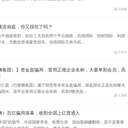
3.64K
接连崩盘，你又踩坑了吗？
集中崩盘收割，短短三天就有两个平台跑路，信德国际、恒财国际、利源
光，无数投资者蒙受损失。信德国际又称天机...
2.41K
狮集团）】资金盘骗局，冒用正规企业名称，大量单割会员，高
！
华汇盈（巴黎狮集团）属于期货带单资金盘骗局，操盘团伙正是此前曝光
团伙。该平台冒用正规企业名称，依靠P图伪造...
3.08K
狮）百亿骗局落幕，收割全国上亿普通人
中国”的旗号，许诺国家养老、免费分房、原始股躺赚翻倍，是不是看着