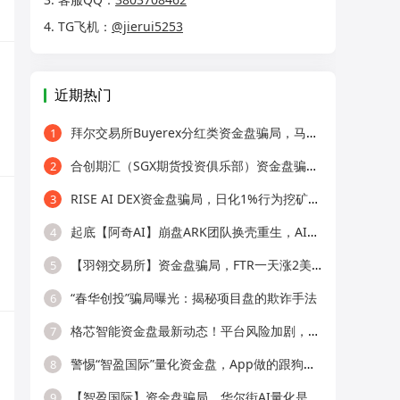
4. TG飞机：
@jierui5253
近期热门
拜尔交易所Buyerex分红类资金盘骗局，马上崩盘跑路…
1
合创期汇（SGX期货投资俱乐部）资金盘骗局，操盘手张奕多次收割山东会员，看
2
RISE AI DEX资金盘骗局，日化1%行为挖矿，365天锁仓，纯庞氏骗局
3
起底【阿奇AI】崩盘ARK团队换壳重生，AI风口外衣，还是老牌分销套路！
4
【羽翎交易所】资金盘骗局，FTR一天涨2美分？远离境外园区杀猪盘！
5
“春华创投”骗局曝光：揭秘项目盘的欺诈手法
6
格芯智能资金盘最新动态！平台风险加剧，警惕虚假兑付二次诈骗！
7
警惕“智盈国际”量化资金盘，App做的跟狗啃一样，纯纯割韭菜！
8
【智盈国际】资金盘骗局，华尔街AI量化是假的，多级传销圈钱是真的！
9