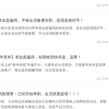
2.81K
资金盘骗局，平移会员惨遭全割，提现直接封号！
反馈大富翁交易所合约带单资金盘骗局的收割实情。老会员提现就封号，
众老会员全部亏损惨重。平台还强制要求受害...
2.31K
春华资本】资金盘骗局，短期收割快杀盘，远离！
名义的“春华创投”诈骗平台，大家务必分清真伪：正规春华资本是老牌
加散户、推出返利稳赚理财，社交渠道发来...
1.51K
风险预警：已经开始单割，会员抓紧提现！！！
融科技、大宗商品交易概念现在正在圈内大肆开展线上招商投资活动，搭配
奖励制度吸纳参与者投入资金，目前平台已经出...