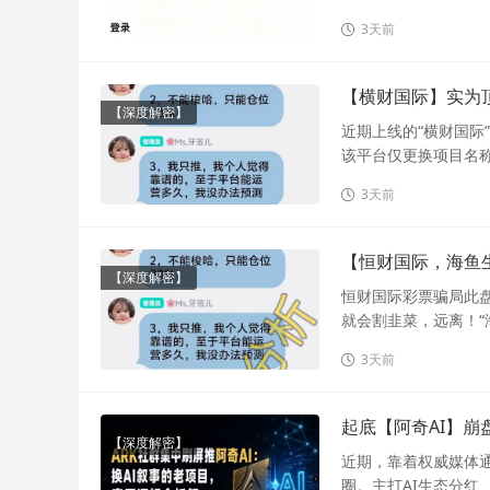
3天前
【横财国际】实为
【深度解密】
近期上线的“横财国际
该平台仅更换项目名称
3天前
【恒财国际，海鱼生
【深度解密】
恒财国际彩票骗局此盘
就会割韭菜，远离！“海
3天前
起底【阿奇AI】崩
【深度解密】
近期，靠着权威媒体通
圈。主打AI生态分红