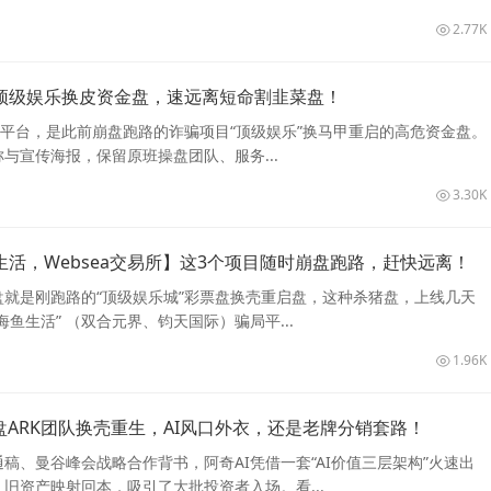
2.77K
顶级娱乐换皮资金盘，速远离短命割韭菜盘！
”平台，是此前崩盘跑路的诈骗项目“顶级娱乐”换马甲重启的高危资金盘。
与宣传海报，保留原班操盘团队、服务...
3.30K
活，Websea交易所】这3个项目随时崩盘跑路，赶快远离！
就是刚跑路的“顶级娱乐城”彩票盘换壳重启盘，这种杀猪盘，上线几天
鱼生活” （双合元界、钧天国际）骗局平...
1.96K
盘ARK团队换壳重生，AI风口外衣，还是老牌分销套路！
稿、曼谷峰会战略合作背书，阿奇AI凭借一套“AI价值三层架构”火速出
、旧资产映射回本，吸引了大批投资者入场。看...