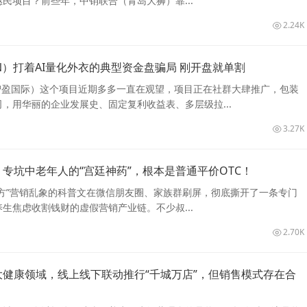
民项目？前些年，中销联合（青岛大狮）靠...
2.24K
智盈Aurex（AIWIN）打着AI量化外衣的典型资金盘骗局 刚开盘就单割
WIN智盈国际）这个项目近期多多一直在观望，项目正在社群大肆推广，包装
司，用华丽的企业发展史、固定复利收益表、多层级拉...
3.27K
：专坑中老年人的“宫廷神药”，根本是普通平价OTC！
方”营销乱象的科普文在微信朋友圈、家族群刷屏，彻底撕开了一条专门
生焦虑收割钱财的虚假营销产业链。不少叔...
2.70K
大健康领域，线上线下联动推行“千城万店”，但销售模式存在合