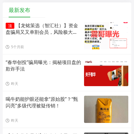
最新发布
【龙铭策选（智汇社）】资金
顶
盘骗局又又单割会员，风险极大，
即将崩盘！
5个月前
“春华创投”骗局曝光：揭秘项目盘的
欺诈手法
昨天
喝牛奶能护眼还能拿“原始股”？“甄
闪亮”多级代理被疑传销！
昨天