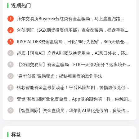
近期热门
拜尔交易所Buyerex分红类资金盘骗局，马上崩盘跑路…
1
合创期汇（SGX期货投资俱乐部）资金盘骗局，操盘手张奕多次收割山东会员，看
2
RISE AI DEX资金盘骗局，日化1%行为挖矿，365天锁仓，纯庞氏骗局
3
起底【阿奇AI】崩盘ARK团队换壳重生，AI风口外衣，还是老牌分销套路！
4
【羽翎交易所】资金盘骗局，FTR一天涨2美分？远离境外园区杀猪盘！
5
“春华创投”骗局曝光：揭秘项目盘的欺诈手法
6
格芯智能资金盘最新动态！平台风险加剧，警惕虚假兑付二次诈骗！
7
警惕“智盈国际”量化资金盘，App做的跟狗啃一样，纯纯割韭菜！
8
【智盈国际】资金盘骗局，华尔街AI量化是假的，多级传销圈钱是真的！
9
标签