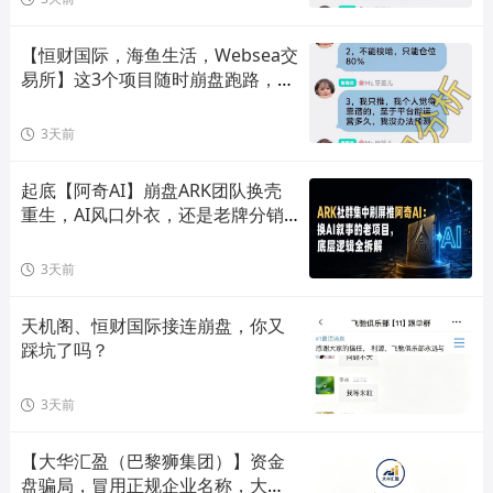
【恒财国际，海鱼生活，Websea交
易所】这3个项目随时崩盘跑路，赶
快远离！
3天前
起底【阿奇AI】崩盘ARK团队换壳
重生，AI风口外衣，还是老牌分销
套路！
3天前
天机阁、恒财国际接连崩盘，你又
踩坑了吗？
3天前
【大华汇盈（巴黎狮集团）】资金
盘骗局，冒用正规企业名称，大量