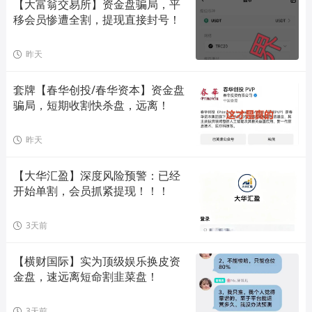
【大富翁交易所】资金盘骗局，平
移会员惨遭全割，提现直接封号！
昨天
套牌【春华创投/春华资本】资金盘
骗局，短期收割快杀盘，远离！
昨天
【大华汇盈】深度风险预警：已经
开始单割，会员抓紧提现！！！
3天前
【横财国际】实为顶级娱乐换皮资
金盘，速远离短命割韭菜盘！
3天前