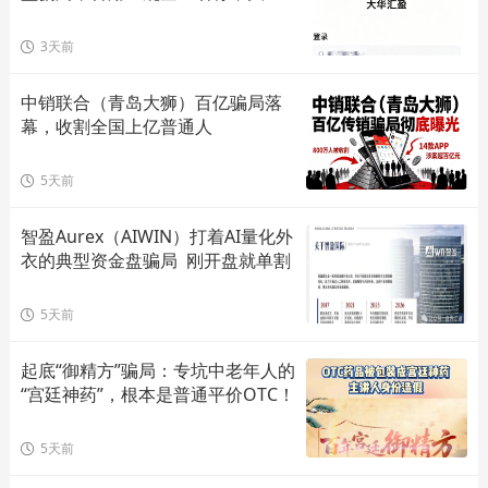
单割会员，高度预警，崩盘在即！
3天前
中销联合（青岛大狮）百亿骗局落
幕，收割全国上亿普通人
5天前
智盈Aurex（AIWIN）打着AI量化外
衣的典型资金盘骗局  刚开盘就单割
5天前
起底“御精方”骗局：专坑中老年人的
“宫廷神药”，根本是普通平价OTC！
5天前