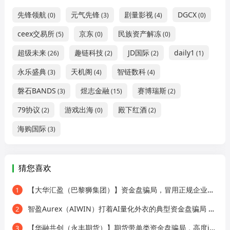
先锋领航
元气先锋
剧量影视
DGCX
(0)
(3)
(4)
(0)
ceex交易所
京东
民族资产解冻
(5)
(0)
(0)
超级未来
趣链科技
JD国际
daily1
(26)
(2)
(2)
(1)
永乐盛典
天机阁
智链数科
(3)
(4)
(4)
磐石BANDS
煜志金融
赛博瑞斯
(3)
(15)
(2)
79协议
游戏出海
殿下红酒
(2)
(0)
(2)
海购国际
(3)
猜您喜欢
【大华汇盈（巴黎狮集团）】资金盘骗局，冒用正规企业名称，大量单割会员，高度预警，崩盘在即！
1
智盈Aurex（AIWIN）打着AI量化外衣的典型资金盘骗局 刚开盘就单割
2
【华融共创（永丰期货）】期货带单类资金盘骗局，高度j预警，崩盘在即！
3