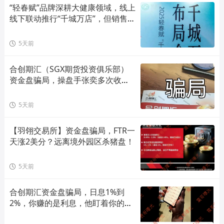
“轻春赋”品牌深耕大健康领域，线上
线下联动推行“千城万店”，但销售模
式存在合规风险！
5天前
合创期汇（SGX期货投资俱乐部）
资金盘骗局，操盘手张奕多次收割
山东会员，看到立即卸载！
5天前
【羽翎交易所】资金盘骗局，FTR一
天涨2美分？远离境外园区杀猪盘！
5天前
合创期汇资金盘骗局，日息1%到
2%，你赚的是利息，他盯着你的本
金