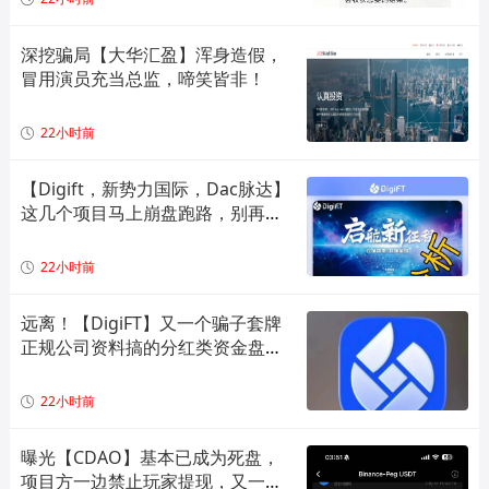
深挖骗局【大华汇盈】浑身造假，
冒用演员充当总监，啼笑皆非！
22小时前
【Digift，新势力国际，Dac脉达】
这几个项目马上崩盘跑路，别再被
骗了！
22小时前
远离！【DigiFT】又一个骗子套牌
正规公司资料搞的分红类资金盘骗
局！
22小时前
曝光【CDAO】基本已成为死盘，
项目方一边禁止玩家提现，又一边