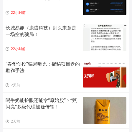
偷偷套现！
22小时前
长城易趣（康盛科技）到头来竟是
一场空的骗局！
22小时前
“春华创投”骗局曝光：揭秘项目盘的
欺诈手法
2天前
喝牛奶能护眼还能拿“原始股”？“甄
闪亮”多级代理被疑传销！
2天前