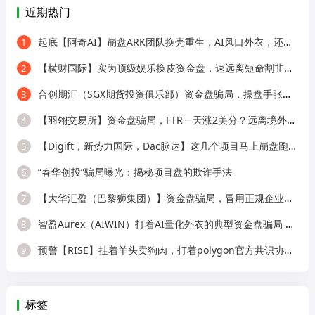
近期热门
起底【阿奇AI】崩盘ARK团队换壳重生，AI风口外衣，还是老牌分销套路！
1
【横财国际】实为顶级娱乐换皮资金盘，速远离短命割韭菜盘！
2
合创期汇（SGX期货投资俱乐部）资金盘骗局，操盘手张奕多次收割山东会员，看
3
【羽翎交易所】资金盘骗局，FTR一天涨2美分？远离境外园区杀猪盘！
4
【Digift，新势力国际，Dac脉达】这几个项目马上崩盘跑路，别再被骗了！
5
“春华创投”骗局曝光：揭秘项目盘的欺诈手法
6
【大华汇盈（巴黎狮集团）】资金盘骗局，冒用正规企业名称，大量单割会员，
7
智盈Aurex（AIWIN）打着AI量化外衣的典型资金盘骗局 刚开盘就单割
8
预警【RISE】挂着羊头卖狗肉，打着polygon官方共识协议招摇撞骗，实际就是一个
9
标签