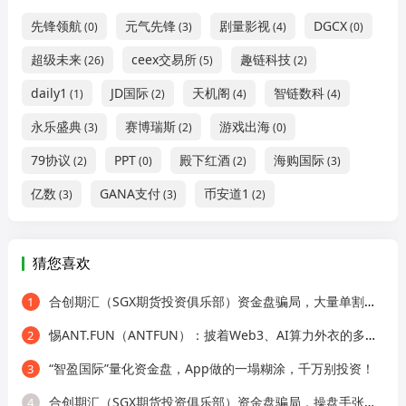
先锋领航
元气先锋
剧量影视
DGCX
(0)
(3)
(4)
(0)
超级未来
ceex交易所
趣链科技
(26)
(5)
(2)
daily1
JD国际
天机阁
智链数科
(1)
(2)
(4)
(4)
永乐盛典
赛博瑞斯
游戏出海
(3)
(2)
(0)
79协议
PPT
殿下红酒
海购国际
(2)
(0)
(2)
(3)
亿数
GANA支付
币安道1
(3)
(3)
(2)
猜您喜欢
合创期汇（SGX期货投资俱乐部）资金盘骗局，大量单割会员，立即撤离！
1
惕ANT.FUN（ANTFUN）：披着Web3、AI算力外衣的多级返利庞氏资金盘！！
2
“智盈国际”量化资金盘，App做的一塌糊涂，千万别投资！
3
合创期汇（SGX期货投资俱乐部）资金盘骗局，操盘手张奕多次收割山东会员，看到立即卸载！
4