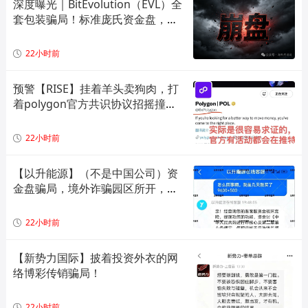
深度曝光｜BitEvolution（EVL）全
套包装骗局！标准庞氏资金盘，多
层拉人头 + 逆天日息注定崩盘
22小时前
预警【RISE】挂着羊头卖狗肉，打
着polygon官方共识协议招摇撞
骗，实际就是一个单边上涨拉布布
模型，崩盘倒计时！
22小时前
【以升能源】（不是中国公司）资
金盘骗局，境外诈骗园区所开，单
割会员，即将崩盘在即！
22小时前
【新势力国际】披着投资外衣的网
络博彩传销骗局！
22小时前