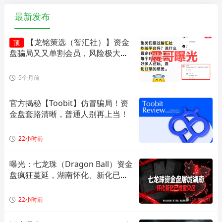
最新发布
【龙铭策选（智汇社）】资金
顶
盘骗局又又单割会员，风险极大，
即将崩盘！
5个月前
官方揭秘【Toobit】仿冒骗局！资
金盘套路清晰，普通人别再上当！
22小时前
曝光：七龙珠（Dragon Ball）资金
盘疯狂蔓延，湖南怀化、新化已成
高危重灾区，全套造假套路全面拆
解预警！
22小时前