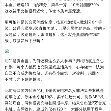
本金并赠送10：1的积分。简单一算，10天就能赚30%，
这收益率比抢银行还快，传销本质暴露无遗。
更可怕的是其会员等级制度，按直推激活人数划分6个等
级。普通会员享3级直推奖励，五星会员奖励更高。拉的人
头越多，级别越高，赚得越多，这不就是典型的传销层
级，鼓励发展下线吗？
明知是资金盘，为何还有这么多人参与？归根结底是贪心
作祟。每个人都想改变阶层或生活条件，心存侥幸，认为
自己不会成为接盘侠。还有些小白第一次被割，想回本，
不甘心之下越陷越深。
此前海口警方侦破的利用销售充电桩名义非法集资案就是
前车之鉴。涉案金额超10亿，骗子注册公司、制作APP及
网站后台，号称投资充电桩回报丰厚。结果售出近2万台充
电桩，实际收购、建成的仅有123个，大部分钱用于返利