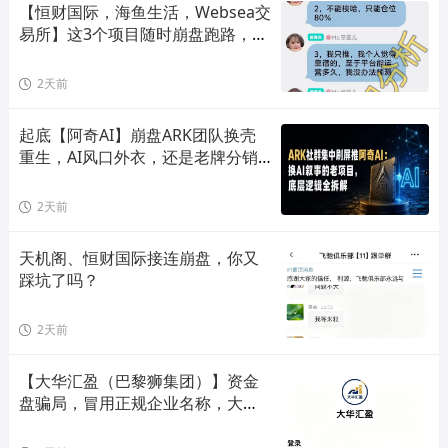
【恒财国际，海鱼生活，Websea交
易所】这3个项目随时崩盘跑路，赶
快远离！
2天前
起底【阿奇AI】崩盘ARK团队换壳
重生，AI风口外衣，还是老牌分销
套路！
2天前
天机阁、恒财国际接连崩盘，你又
踩坑了吗？
2天前
【大华汇盈（巴黎狮集团）】资金
盘骗局，冒用正规企业名称，大量
单割会员，高度预警，崩盘在即！