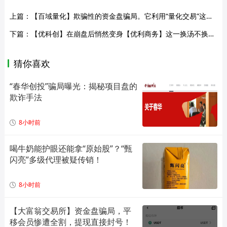
上篇：
【百域量化】欺骗性的资金盘骗局。它利用“量化交易”这一专业金融概念进行包装，迷惑性非常强。
下篇：
【优科创】在崩盘后悄然变身【优利商务】这一换汤不换药的骗局背后，隐藏着怎样的致命陷阱？
猜你喜欢
“春华创投”骗局曝光：揭秘项目盘的
欺诈手法
8小时前
喝牛奶能护眼还能拿“原始股”？“甄
闪亮”多级代理被疑传销！
8小时前
【大富翁交易所】资金盘骗局，平
移会员惨遭全割，提现直接封号！