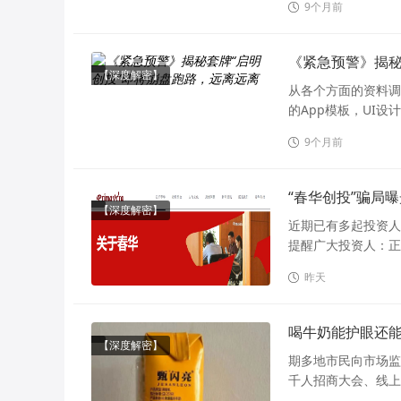
9个月前
《紧急预警》揭秘
【深度解密】
从各个方面的资料调
的App模板，UI设
9个月前
“春华创投”骗局
【深度解密】
近期已有多起投资人
提醒广大投资人：正
昨天
喝牛奶能护眼还能
【深度解密】
期多地市民向市场监
千人招商大会、线上