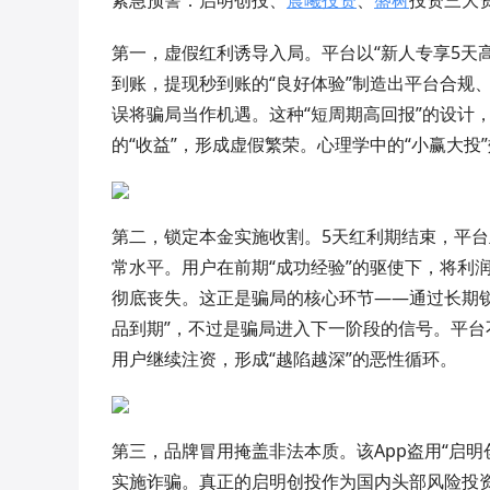
紧急预警：启明创投、
晨曦投资
、
盛树
投资三大
第一，虚假红利诱导入局。平台以“新人专享5天
到账，提现秒到账的“良好体验”制造出平台合规
误将骗局当作机遇。这种“短周期高回报”的设计
的“收益”，形成虚假繁荣。心理学中的“小赢大
第二，锁定本金实施收割。5天红利期结束，平台
常水平。用户在前期“成功经验”的驱使下，将利
彻底丧失。这正是骗局的核心环节——通过长期
品到期”，不过是骗局进入下一阶段的信号。平台不
用户继续注资，形成“越陷越深”的恶性循环。
第三，品牌冒用掩盖非法本质。该App盗用“启
实施诈骗。真正的启明创投作为国内头部风险投资机