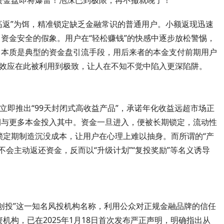
资金盘即将爆雷！泡沫已到极限，再不撤就晚了！
高返”为饵，精准锁定缺乏金融常识的普通用户。小额返现迅速
、资金安全的假象。用户在“轻松赚钱”的快感中逐步放松警惕，
，本质是典型的资金盘引流手段，用后来者的本金支付前期用户
投”效应在此被利用到极致，让人在不知不觉中陷入更深陷阱。
立即推出“99天封闭式高收益产品”，承诺年化收益远超市场正
润与更多本金投入其中。资金一旦进入，便被长期锁定，流动性
锁定期制造沉没成本，让用户在心理上难以抽身。而所谓的“产
会主动返还资金，反而以“升级计划”“复投奖励”等名义诱导
明创投”这一知名风投机构名称，利用公众对正规金融品牌的信任
构，已在2025年1月18日首次发布严正声明，明确指出从