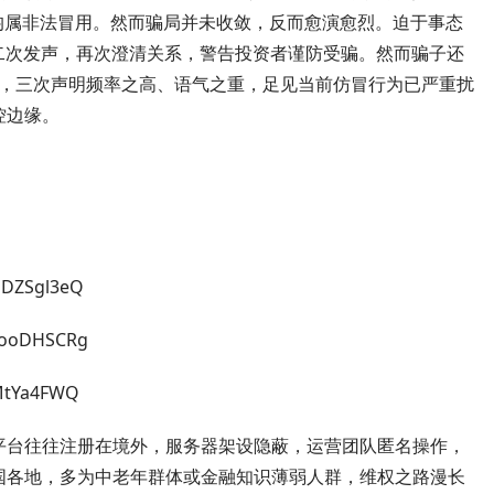
均属非法冒用。然而骗局并未收敛，反而愈演愈烈。迫于事态
日二次发声，再次澄清关系，警告投资者谨防受骗。然而骗子还
声明，三次声明频率之高、语气之重，足见当前仿冒行为已严重扰
控边缘。
DZSgl3eQ
mSooDHSCRg
9MtYa4FWQ
平台往往注册在境外，服务器架设隐蔽，运营团队匿名操作，
国各地，多为中老年群体或金融知识薄弱人群，维权之路漫长