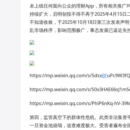
未上线任何面向公众的理财App，所有相关推广
持续扩大，启明创投不得不再于2025年4月15
不知道收敛，于2025年10月18日第三次发表
乱市场秩序，影响范围极广，事态发展已逼近失
https://mp.weixin.qq.com/s/5dsx
BF
uPc9W3fQ
https://mp.weixin.qq.com/s/S0x3HAE66sJ1
https://mp.weixin.qq.com/s/PhiP6nKq-hV-3
第四，监管真空下的群体性危机。此类非法集资
一旦资金池崩塌，追查难度极大。受害者遍布全