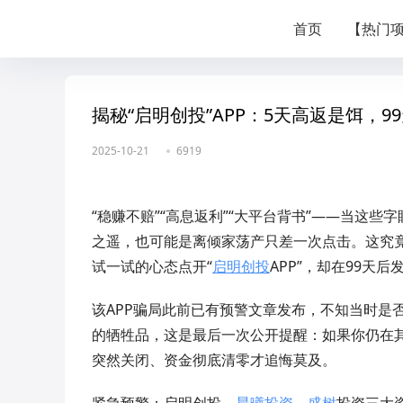
首页
【热门
揭秘“启明创投”APP：5天高返是饵，9
2025-10-21
6919
“稳赚不赔”“高息返利”“大平台背书”——当这
之遥，也可能是离倾家荡产只差一次点击。这究
试一试的心态点开“
启明创投
APP”，却在99天
该APP骗局此前已有预警文章发布，不知当时是
的牺牲品，这是最后一次公开提醒：如果你仍在
突然关闭、资金彻底清零才追悔莫及。