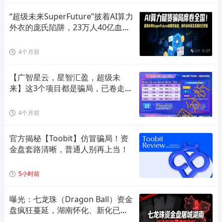
“超级未来SuperFuture”披着AI算力
外衣的庞氏陷阱，23万人40亿血本
无归！
4个月前
【广智星云，星智汇盈，超级未
来】这3个项目都是骗局，已卷走大
量玩
4个月前
官方揭秘【Toobit】仿冒骗局！资
金盘套路清晰，普通人别再上当！
5小时前
曝光：七龙珠（Dragon Ball）资金
盘疯狂蔓延，湖南怀化、新化已成
高危重灾区，全套造假套路全面拆