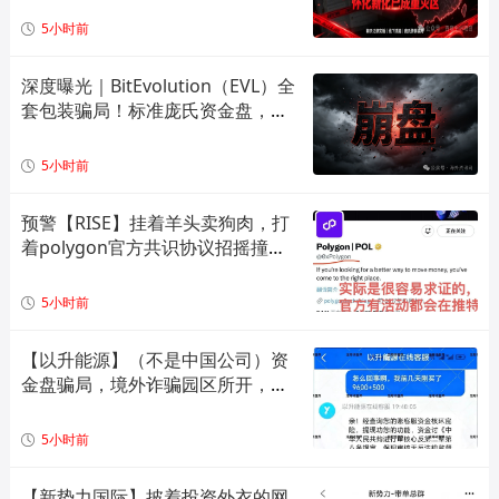
解预警！
5小时前
深度曝光｜BitEvolution（EVL）全
套包装骗局！标准庞氏资金盘，多
层拉人头 + 逆天日息注定崩盘
5小时前
预警【RISE】挂着羊头卖狗肉，打
着polygon官方共识协议招摇撞
骗，实际就是一个单边上涨拉布布
模型，崩盘倒计时！
5小时前
【以升能源】（不是中国公司）资
金盘骗局，境外诈骗园区所开，单
割会员，即将崩盘在即！
5小时前
【新势力国际】披着投资外衣的网