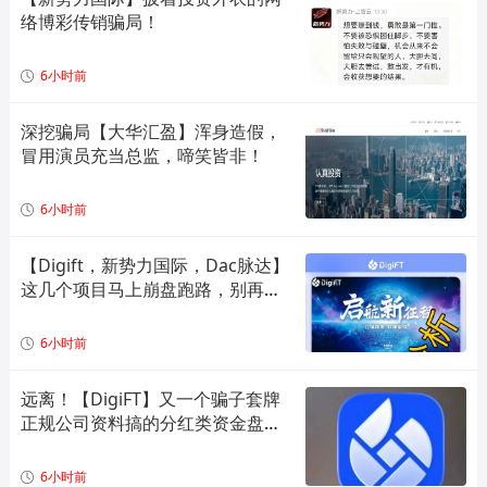
络博彩传销骗局！
6小时前
深挖骗局【大华汇盈】浑身造假，
冒用演员充当总监，啼笑皆非！
6小时前
【Digift，新势力国际，Dac脉达】
这几个项目马上崩盘跑路，别再被
骗了！
6小时前
远离！【DigiFT】又一个骗子套牌
正规公司资料搞的分红类资金盘骗
局！
6小时前