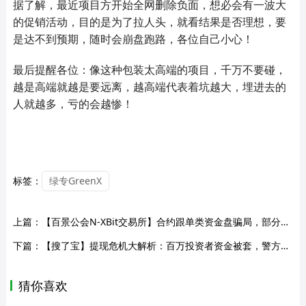
据了解，最近项目方开始全网删除负面，想必会有一波大
的促销活动，目的是为了拉人头，就看结果是否理想，要
是达不到预期，随时会崩盘跑路，各位自己小心！
最后提醒各位：像这种包装太高端的项目，千万不要碰，
越是高端就越是要远离，越高端代表着坑越大，埋进去的
人就越多，亏的会越惨！
标签：
绿专GreenX
上篇：
【百景公会N-XBit交易所】合约跟单类资金盘骗局，部分团队已经撤离，操盘手黄皓轩圈钱过亿，已经开始单割，高度预警，即将崩盘跑路！
下篇：
【搜了宝】提现危机大解析：百万投资者资金被套，警方发出严重警告！
猜你喜欢