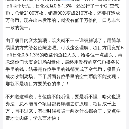
idfi两个玩法，日化收益0.6-1.3%，还发行了一个GF空气
币，总量2100万枚，销毁90%变成210万枚，还要打造成
万倍币。现在出来发币的，就没有低于万倍的，口号非常
一致的统一。
由于项目内容太繁琐，暗火就不一一详细解说了，用简单
易懂的方式给各位陈述吧。可以这么理解，项目方用竞拍B
idfi日化0.6-1.3%的收益钓鱼拉人头，给各位一点甜头，再
忽悠你们大资金进场Ai量化，最终用发行的空气币换各位
手里的钱，结果是各位手里的钱都变成了空气币，项目方
成功收割离场。至于后面各位手里的空气币能不能变现，
那就不是项目方要关心的事了！
不知道这样说，各位能不能听懂，要是听不懂，暗火也没
办法，总不能每个项目都要详细去讲原理，项目成千上
万，写不过来，有些时候被骗一两次什么都会了，交点学
费才会肉痛，学东西才快！