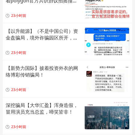
着polygon官方共识协议招摇撞
骗，实际就是一个单边上涨拉布布
模型，崩盘倒计时！
23小时前
【以升能源】（不是中国公司）资
金盘骗局，境外诈骗园区所开，单
割会员，即将崩盘在即！
23小时前
【新势力国际】披着投资外衣的网
络博彩传销骗局！
23小时前
深挖骗局【大华汇盈】浑身造假，
冒用演员充当总监，啼笑皆非！
23小时前