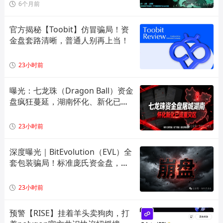
6个月前
官方揭秘【Toobit】仿冒骗局！资
金盘套路清晰，普通人别再上当！
23小时前
曝光：七龙珠（Dragon Ball）资金
盘疯狂蔓延，湖南怀化、新化已成
高危重灾区，全套造假套路全面拆
解预警！
23小时前
深度曝光｜BitEvolution（EVL）全
套包装骗局！标准庞氏资金盘，多
层拉人头 + 逆天日息注定崩盘
23小时前
预警【RISE】挂着羊头卖狗肉，打