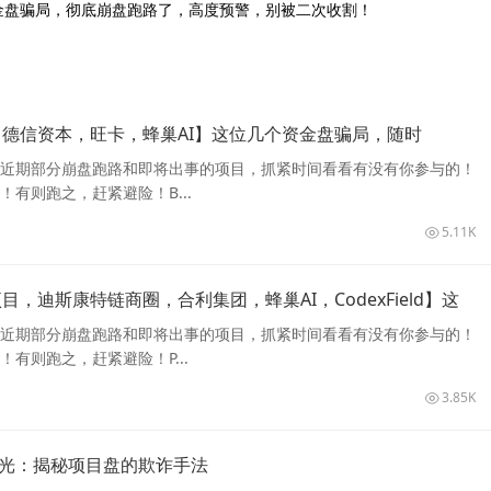
金盘骗局，彻底崩盘跑路了，高度预警，别被二次收割！
德信资本，旺卡，蜂巢AI】这位几个资金盘骗局，随时
近期部分崩盘跑路和即将出事的项目，抓紧时间看看有没有你参与的！
有则跑之，赶紧避险！B...
5.11K
目，迪斯康特链商圈，合利集团，蜂巢AI，CodexField】这
近期部分崩盘跑路和即将出事的项目，抓紧时间看看有没有你参与的！
有则跑之，赶紧避险！P...
3.85K
曝光：揭秘项目盘的欺诈手法