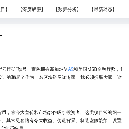
项目】
【深度解密】
【数据分析】
【最新动态】
阱！
着“云挖矿”旗号，宣称拥有新加坡M
AS
和美国MSB金融牌照，1
心设计的骗局？作为一名区块链反诈专家，我必须提醒大家：这
货币，靠夸大宣传和市场炒作吸引投资者。这类项目常编织一
归。其常见套路有夸大收益、伪造背景、制造虚假繁荣、设置
的空气币骗局。