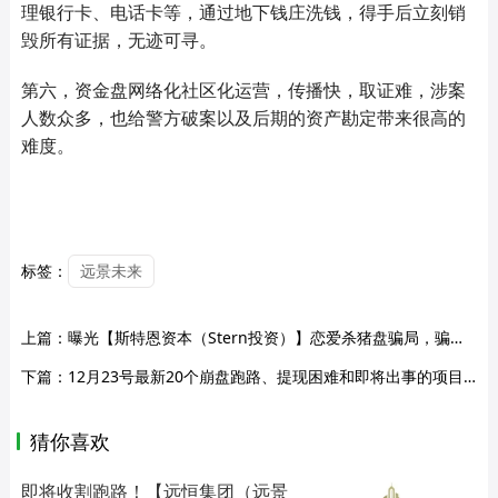
理银行卡、电话卡等，通过地下钱庄洗钱，得手后立刻销
毁所有证据，无迹可寻。
第六，资金盘网络化社区化运营，传播快，取证难，涉案
人数众多，也给警方破案以及后期的资产勘定带来很高的
难度。
标签：
远景未来
上篇：
曝光【斯特恩资本（Stern投资）】恋爱杀猪盘骗局，骗钱还骗情！
下篇：
12月23号最新20个崩盘跑路、提现困难和即将出事的项目平台！
猜你喜欢
即将收割跑路！【远恒集团（远景