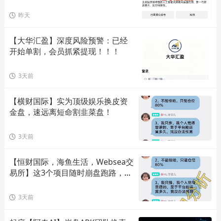
昨天
【大华汇盈】深度风险预警：已经
开始单割，会员抓紧提现！！！
3天前
【横财国际】实为顶级娱乐换皮资
金盘，速远离短命割韭菜盘！
3天前
【恒财国际，海鱼生活，Websea交
易所】这3个项目随时崩盘跑路，赶
快远离！
3天前