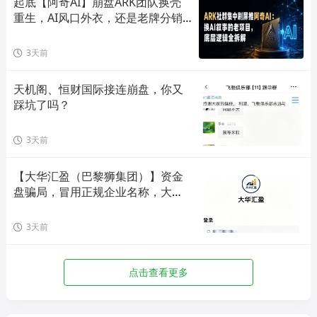
起底【阿奇AI】崩盘ARK团队换壳
重生，AI风口外衣，还是老牌分销
套路！
3天前
天机阁、恒财国际接连崩盘，你又
踩坑了吗？
3天前
【大华汇盈（巴黎狮集团）】资金
盘骗局，冒用正规企业名称，大量
单割会员，高度预警，崩盘在即！
3天前
点击查看更多