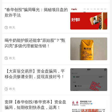
“春华创投”骗局曝光：揭秘项目盘的
欺诈手法
昨天
喝牛奶能护眼还能拿“原始股”？“甄
闪亮”多级代理被疑传销！
昨天
【大富翁交易所】资金盘骗局，平
移会员惨遭全割，提现直接封号！
昨天
套牌【春华创投/春华资本】资金盘
骗局，短期收割快杀盘，远离！