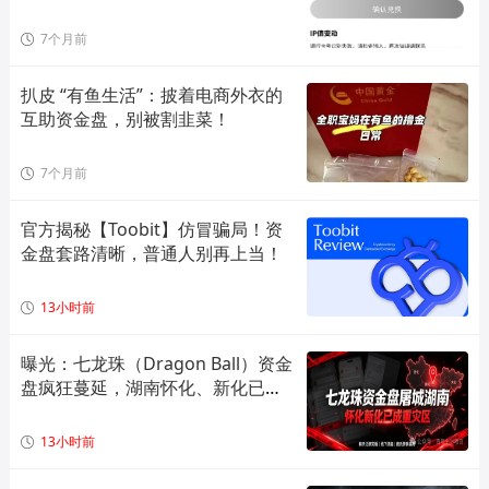
7个月前
扒皮 “有鱼生活”：披着电商外衣的
互助资金盘，别被割韭菜！
7个月前
官方揭秘【Toobit】仿冒骗局！资
金盘套路清晰，普通人别再上当！
13小时前
曝光：七龙珠（Dragon Ball）资金
盘疯狂蔓延，湖南怀化、新化已成
高危重灾区，全套造假套路全面拆
解预警！
13小时前