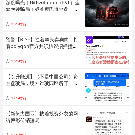
深度曝光｜BitEvolution（EVL）全
套包装骗局！标准庞氏资金盘，多
层拉人头 + 逆天日息注定崩盘
13小时前
预警【RISE】挂着羊头卖狗肉，打
着polygon官方共识协议招摇撞
骗，实际就是一个单边上涨拉布布
模型，崩盘倒计时！
13小时前
【以升能源】（不是中国公司）资
金盘骗局，境外诈骗园区所开，单
割会员，即将崩盘在即！
13小时前
【新势力国际】披着投资外衣的网
络博彩传销骗局！