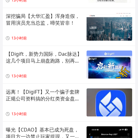
13小时前
深挖骗局【大华汇盈】浑身造假，
冒用演员充当总监，啼笑皆非！
13小时前
【Digift，新势力国际，Dac脉达】
这几个项目马上崩盘跑路，别再被
骗了！
13小时前
远离！【DigiFT】又一个骗子套牌
正规公司资料搞的分红类资金盘骗
局！
13小时前
曝光【CDAO】基本已成为死盘，
项目方一边禁止玩家提现，又一边