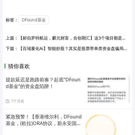
标签：
DFound基金
上篇：
【郝伯罗特航运，麒元财富，合创期汇】这3个项目都是诈骗骗局，正在收割，别再被骗了，当心血本无归！
下篇：
【百域量化Ai】智能炒股？其实是股票带单类资金盘骗局，已经开始收割，年底将至，赶紧提现下车，马上崩盘跑路！
猜你喜欢
提款延迟是跑路前奏？起底“DFoun
d基金”的资金盘陷阱！
7个月前
紧急预警！【香港维尔利，DFound
基金，(欧拉)ORA协议，新永安国
际，MU