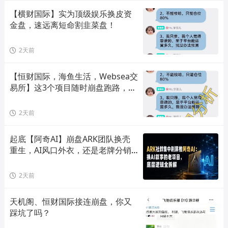
【横财国际】实为顶级娱乐换皮资
金盘，速远离短命割韭菜盘！
2天前
【恒财国际，海鱼生活，Websea交
易所】这3个项目随时崩盘跑路，赶
快远离！
2天前
起底【阿奇AI】崩盘ARK团队换壳
重生，AI风口外衣，还是老牌分销
套路！
2天前
天机阁、恒财国际接连崩盘，你又
踩坑了吗？