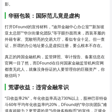
影。
华丽包装：国际范儿竟是虚构
打开DFound的宣传材料，“迪拜金融中心办公室”“新加坡
亚太总部”“华尔街量化团队”等字眼扑面而来，西装革履的
外籍专家、宽敞明亮的交易大厅，看似专业十足。但一查
证，所谓的办公地址要么是虚拟注册，要么根本不存在。
真正的跨国金融机构，监管牌照、审计报告、备案信息在
官网一目了然，而DFound在任何国家金融监管机构官网
都查无此人，就像没身份证的人要管理你的巨额资产，你
敢信吗？
荒谬收益：违背金融常识
“日收益率2%”，年化收益率高达730%以上，股神巴菲特奋
斗60年平均年化收益率约20%，DFound的“华尔街团队”难
道有超能力？更荒谬的是“5倍做多狗狗币”的宣传，正规金