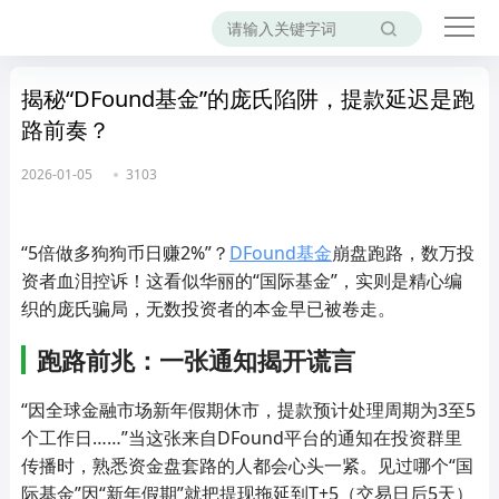
揭秘“DFound基金”的庞氏陷阱，提款延迟是跑
路前奏？
2026-01-05
3103
“5倍做多狗狗币日赚2%”？
DFound基金
崩盘跑路，数万投
资者血泪控诉！这看似华丽的“国际基金”，实则是精心编
织的庞氏骗局，无数投资者的本金早已被卷走。
跑路前兆：一张通知揭开谎言
“因全球金融市场新年假期休市，提款预计处理周期为3至5
个工作日……”当这张来自DFound平台的通知在投资群里
传播时，熟悉资金盘套路的人都会心头一紧。见过哪个“国
际基金”因“新年假期”就把提现拖延到T+5（交易日后5天）