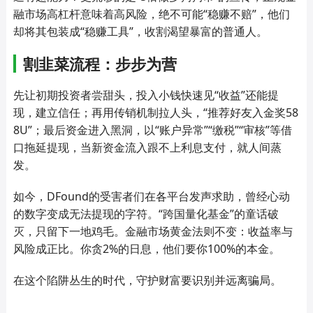
融市场高杠杆意味着高风险，绝不可能“稳赚不赔”，他们
却将其包装成“稳赚工具”，收割渴望暴富的普通人。
割韭菜流程：步步为营
先让初期投资者尝甜头，投入小钱快速见“收益”还能提
现，建立信任；再用传销机制拉人头，“推荐好友入金奖58
8U”；最后资金进入黑洞，以“账户异常”“缴税”“审核”等借
口拖延提现，当新资金流入跟不上利息支付，就人间蒸
发。
如今，DFound的受害者们在各平台发声求助，曾经心动
的数字变成无法提现的字符。“跨国量化基金”的童话破
灭，只留下一地鸡毛。金融市场黄金法则不变：收益率与
风险成正比。你贪2%的日息，他们要你100%的本金。
在这个陷阱丛生的时代，守护财富要识别并远离骗局。