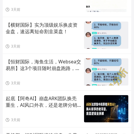
3天前
【横财国际】实为顶级娱乐换皮资
金盘，速远离短命割韭菜盘！
3天前
【恒财国际，海鱼生活，Websea交
易所】这3个项目随时崩盘跑路，赶
快远离！
3天前
起底【阿奇AI】崩盘ARK团队换壳
重生，AI风口外衣，还是老牌分销
套路！
3天前