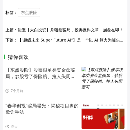
标签：
东点股险
上篇：
碰瓷【太白投资】杀猪盘骗局，投诉反诈文章，崩盘在即！
下篇：
【“超级未来 Super Future AI”】是一个以 AI 算力为噱头的境外资金盘庞氏骗局，投资者需立即止损并报警。
猜你喜欢
【东点股险】股票跟单类资金盘骗
局，炒股亏了保险赔、拉人头周薪
可
7个月前
“春华创投”骗局曝光：揭秘项目盘的
欺诈手法
昨天