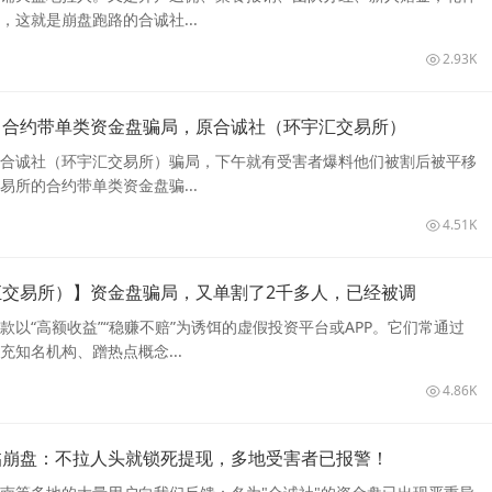
，这就是崩盘跑路的合诚社...
2.93K
】合约带单类资金盘骗局，原合诚社（环宇汇交易所）
合诚社（环宇汇交易所）骗局，下午就有受害者爆料他们被割后被平移
易所的合约带单类资金盘骗...
4.51K
汇交易所）】资金盘骗局，又单割了2千多人，已经被调
款以“高额收益”“稳赚不赔”为诱饵的虚假投资平台或APP。它们常通过
充知名机构、蹭热点概念...
4.86K
临崩盘：不拉人头就锁死提现，多地受害者已报警！