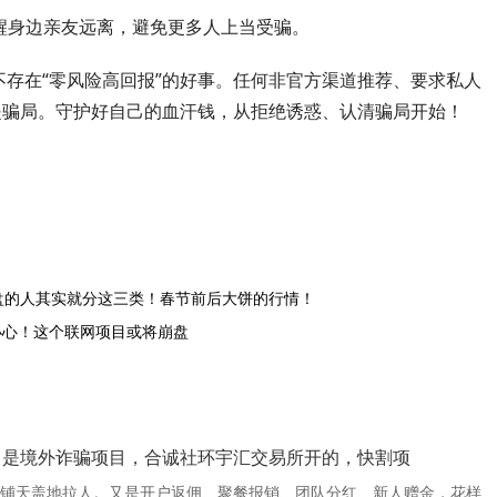
提醒身边亲友远离，避免更多人上当受骗。
存在“零风险高回报”的好事。任何非官方渠道推荐、要求私人
是骗局。守护好自己的血汗钱，从拒绝诱惑、认清骗局开始！
盘的人其实就分这三类！春节前后大饼的行情！
，小心！这个联网项目或将崩盘
】是境外诈骗项目，合诚社环宇汇交易所开的，快割项
铺天盖地拉人。又是开户返佣、聚餐报销、团队分红、新人赠金，花样