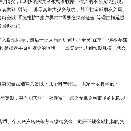
割”情况，800多名投资者被精准收割，投入的本金无法提现。
者尝到“甜头”，诱导其加大投资额度，甚至拉亲戚朋友入局。
会以“系统维护”“账户异常”“需要缴纳保证金”等理由拖延提
者投诉无门。
入提现困境，最后一批入局的玩家几乎全员“踩雷”，连本金都
，不过是操盘手吸引资金的诱饵，一旦资金池达到预期规模，就会
这类资金盘通常具备以下几个典型特征，大家一定要牢记：
银行定期，甚至能实现“一夜暴富”，完全无视金融市场的风险规
货币、个人账户转账等方式缴纳资金，避开正规金融机构的资