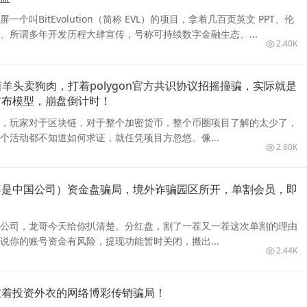
个叫BitEvolution（简称 EVL）的项目，拿着几百页英文 PPT、伦
、所谓多年开发历程大肆宣传，号称可持续数字金融生态、...
2.40K
着羊头卖狗肉，打着polygon官方共识协议招摇撞骗，实际就是
布布模型，崩盘倒计时！
，玩家对于区块链，对于整个加密货币，整个币圈项目了解的太少了，
个活动都不知道如何求证，就任凭项目方忽悠。像...
2.60K
不是中国公司）资金盘骗局，境外诈骗园区所开，单割会员，即
公司，龙哥今天给你扒清楚。分红盘，割了一茬又一茬这次单割的理由
说你的账号资金有风险，提现功能暂时关闭，搬出...
2.44K
披着投资外衣的网络博彩传销骗局！