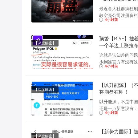
最近各大社群疯狂刷屏一
敦空壳公司注册资料
4小时前
预警【RISE】挂
【深度解密】
一个单边上涨拉
这就是认知差的问题
少到连官方有没有这
4小时前
【以升能源】（
【深度解密】
将崩盘在即！
以升能源，不是中国
还是一点新意没有：
4小时前
【新势力国际】
【深度解密】