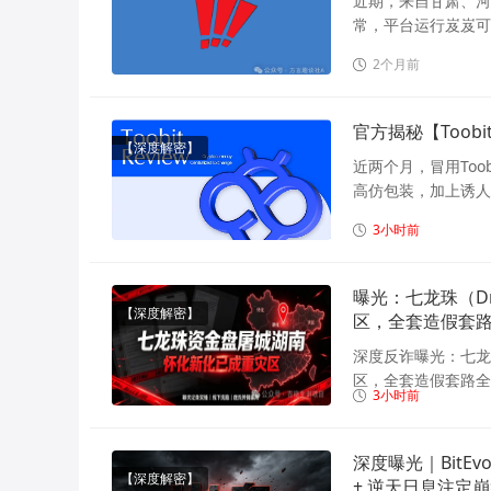
近期，来自甘肃、河
常，平台运行岌岌可
2个月前
官方揭秘【Too
【深度解密】
近两个月，冒用To
高仿包装，加上诱人
3小时前
曝光：七龙珠（Dr
【深度解密】
区，全套造假套
深度反诈曝光：七龙珠
区，全套造假套路全
3小时前
深度曝光｜BitE
【深度解密】
+ 逆天日息注定