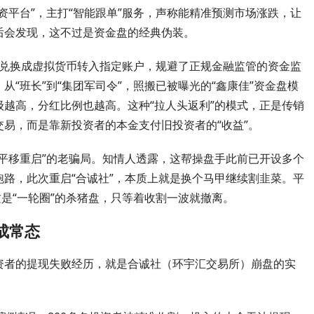
资平台”，主打“智能跟单”服务，声称能精准预测市场涨跌，让
后会发现，这不过是资金盘的经典伪装。
金兑换成虚拟货币转入指定账户，规避了正规金融监管的资金监
“班长”到“集团军司令”，照搬已被曝光的“鑫康佳”资金盘模
越高，分红比例也越高。这种“拉人头返利”的模式，正是传销
易，而是靠新投资者的本金支付旧投资者的“收益”。
平移重启”的老骗局。知情人透露，这帮操盘手此前已开设多个
路，此次重启“合诚社”，本质上就是换个马甲继续割韭菜。平
这是“一轮圈”的杀猪盘，只等着收割一波就撤离。
成常态
资者的提现失败经历，就是合诚社（环宇汇交易所）崩盘的实