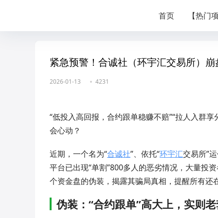
首页
【热门
紧急预警！合诚社（环宇汇交易所）崩盘
2026-01-13
4231
“低投入高回报，合约跟单稳赚不赔”“拉人入群
会心动？
近期，一个名为“
合诚社
”、依托“
环宇汇
交易所”
平台已出现“单割”800多人的恶劣情况，大量
个资金盘的伪装，揭露其骗局真相，提醒所有还
伪装：“合约跟单”高大上，实则