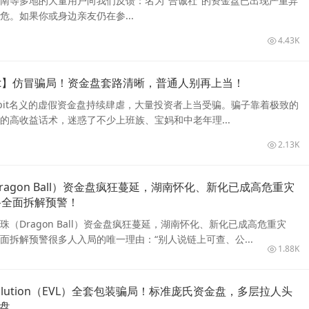
南等多地的大量用户向我们反馈：名为"合诚社"的资金盘已出现严重异
危。如果你或身边亲友仍在参...
4.43K
bit】仿冒骗局！资金盘套路清晰，普通人别再上当！
obit名义的虚假资金盘持续肆虐，大量投资者上当受骗。骗子靠着极致的
的高收益话术，迷惑了不少上班族、宝妈和中老年理...
2.13K
agon Ball）资金盘疯狂蔓延，湖南怀化、新化已成高危重灾
路全面拆解预警！
（Dragon Ball）资金盘疯狂蔓延，湖南怀化、新化已成高危重灾
面拆解预警很多人入局的唯一理由：“别人说链上可查、公...
1.88K
volution（EVL）全套包装骗局！标准庞氏资金盘，多层拉人头
崩盘