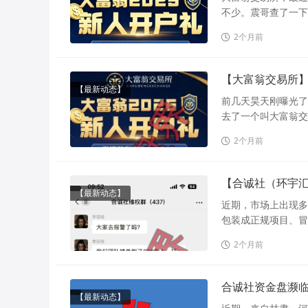
不少。震哥查了一下
2个月前
【大富翁交易所
【最新动态】
前几天昊天刚曝光了
去了一个叫大富翁交
2个月前
【合诚社（环宇
【最新动态】
近期，市场上出现多
包装成正规项目、冒
2个月前
合诚社资金盘濒
【最新动态】