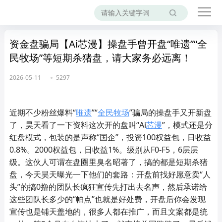
资金盘骗局【Ai芯漫】操盘手曾开盘“唯遗”“全
民牧场”等短期杀猪盘，请大家务必远离！
2026-05-11
5297
近期不少粉丝爆料“
唯遗
”“
全民牧场
”骗局的操盘手又开新盘
了，昊天看了一下资料这次开的盘叫“Ai
芯漫
”，模式还是分
红盘模式，包装的是声称“国企”，投资100权益包，日收益
0.8%。2000权益包，日收益1%。级别从F0-F5，6层层
级。这伙人可谓在盘圈里臭名昭著了，搞的都是短期杀猪
盘，今天昊天曝光一下他们的套路：开盘前找好愿意卖“人
头”的搞0撸的团队长疯狂宣传先打出去名声，然后承诺给
这些团队长多少的“帕点”也就是好处费，开盘后你会发现
宣传也是铺天盖地的，很多人都在推广，而且文案都是统