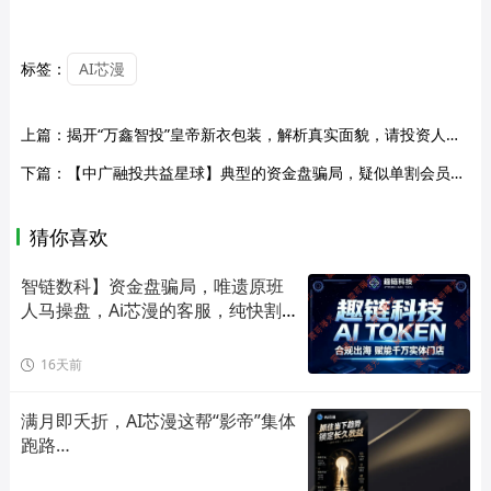
标签：
AI芯漫
上篇：
揭开“万鑫智投”皇帝新衣包装，解析真实面貌，请投资人清醒判断......
下篇：
【中广融投共益星球】典型的资金盘骗局，疑似单割会员，要跑路的节奏…
猜你喜欢
智链数科】资金盘骗局，唯遗原班
人马操盘，Ai芯漫的客服，纯快割
盘！
16天前
满月即夭折，AI芯漫这帮“影帝”集体
跑路…