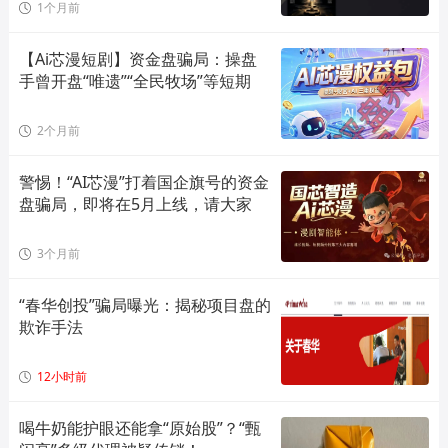
1个月前
【Ai芯漫短剧】资金盘骗局：操盘
手曾开盘“唯遗”“全民牧场”等短期
2个月前
警惕！“AI芯漫”打着国企旗号的资金
盘骗局，即将在5月上线，请大家
3个月前
“春华创投”骗局曝光：揭秘项目盘的
欺诈手法
12小时前
喝牛奶能护眼还能拿“原始股”？“甄