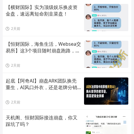
【横财国际】实为顶级娱乐换皮资
金盘，速远离短命割韭菜盘！
2天前
【恒财国际，海鱼生活，Websea交
易所】这3个项目随时崩盘跑路，赶
快远离！
2天前
起底【阿奇AI】崩盘ARK团队换壳
重生，AI风口外衣，还是老牌分销
套路！
2天前
天机阁、恒财国际接连崩盘，你又
踩坑了吗？