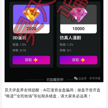
昊天评盘界友情提醒：Ai芯漫资金盘骗局：操盘手曾开盘
“唯遗”“全民牧场”等短期杀猪盘，请大家务必远离！