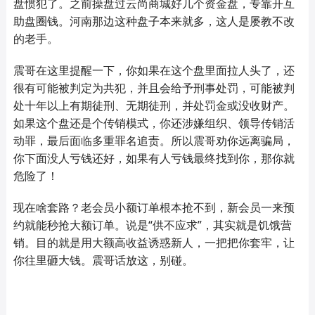
盘惯犯了。之前操盘过云尚商城好几个资金盘，专靠开互
助盘圈钱。河南那边这种盘子本来就多，这人是屡教不改
的老手。
震哥在这里提醒一下，你如果在这个盘里面拉人头了，还
很有可能被判定为共犯，并且会给予刑事处罚，可能被判
处十年以上有期徒刑、无期徒刑，并处罚金或没收财产。
如果这个盘还是个传销模式，你还涉嫌组织、领导传销活
动罪，最后面临多重罪名追责。所以震哥劝你远离骗局，
你下面没人亏钱还好，如果有人亏钱最终找到你，那你就
危险了！
现在啥套路？老会员小额订单根本抢不到，新会员一来预
约就能秒抢大额订单。说是“供不应求”，其实就是饥饿营
销。目的就是用大额高收益诱惑新人，一把把你套牢，让
你往里砸大钱。震哥话放这，别碰。