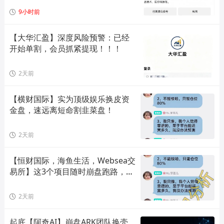
9小时前
【大华汇盈】深度风险预警：已经
开始单割，会员抓紧提现！！！
2天前
【横财国际】实为顶级娱乐换皮资
金盘，速远离短命割韭菜盘！
2天前
【恒财国际，海鱼生活，Websea交
易所】这3个项目随时崩盘跑路，赶
快远离！
2天前
起底【阿奇AI】崩盘ARK团队换壳