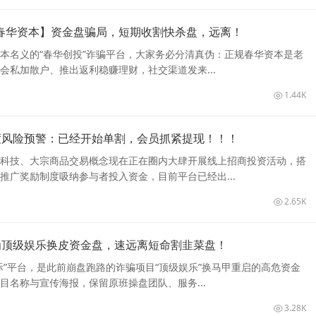
春华资本】资金盘骗局，短期收割快杀盘，远离！
本名义的“春华创投”诈骗平台，大家务必分清真伪：正规春华资本是老
会私加散户、推出返利稳赚理财，社交渠道发来...
1.44K
度风险预警：已经开始单割，会员抓紧提现！！！
融科技、大宗商品交易概念现在正在圈内大肆开展线上招商投资活动，搭
推广奖励制度吸纳参与者投入资金，目前平台已经出...
2.65K
为顶级娱乐换皮资金盘，速远离短命割韭菜盘！
际”平台，是此前崩盘跑路的诈骗项目“顶级娱乐”换马甲重启的高危资金
目名称与宣传海报，保留原班操盘团队、服务...
3.28K