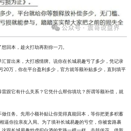
了想回本，趁火打劫再割你一刀。
界汇冒出来，大打感情牌。说你在长城易趣亏了多少，凭记录
说亏20万，你在平台盈利多少，官方就等额补贴多少，直到填平
暴雷跟它有什么关系？它凭什么帮你填坑？所谓等额补偿，就
不做任务。先用小额补贴让你觉得真能回本，等你把更多积蓄
变相逼你拉亲友入局。为了填补长城易趣的亏空，你被套路裹
。这跟长城易趣炒虚拟白酒的套路一模一样，击鼓传花，借新