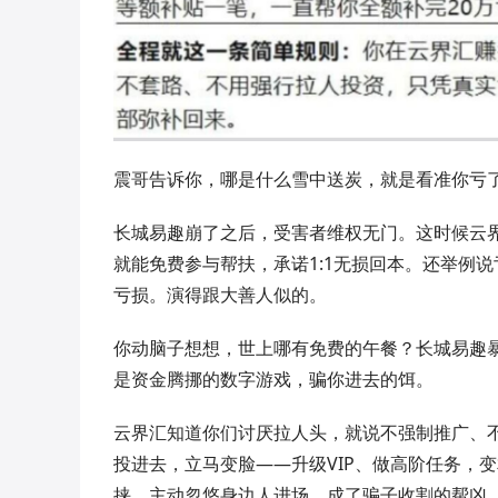
震哥告诉你，哪是什么雪中送炭，就是看准你亏
长城易趣崩了之后，受害者维权无门。这时候云
就能免费参与帮扶，承诺1:1无损回本。还举例
亏损。演得跟大善人似的。
你动脑子想想，世上哪有免费的午餐？长城易趣
是资金腾挪的数字游戏，骗你进去的饵。
云界汇知道你们讨厌拉人头，就说不强制推广、
投进去，立马变脸——升级VIP、做高阶任务，
挟，主动忽悠身边人进场，成了骗子收割的帮凶