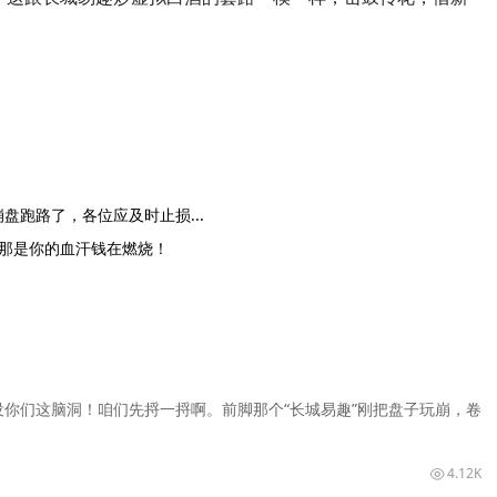
跑路了，各位应及时止损...
，那是你的血汗钱在燃烧！
你们这脑洞！咱们先捋一捋啊。前脚那个“长城易趣”刚把盘子玩崩，卷
4.12K