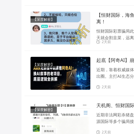
【恒财国际，海鱼
【深度解密】
离！
恒财国际彩票骗局此
天就会割韭菜，远离！
2天前
起底【阿奇AI】
【深度解密】
近期，靠着权威媒体
出圈。主打AI生态
2天前
天机阁、恒财国
【深度解密】
近期非法网彩杀猪盘
源国际等多个骗局接
2天前