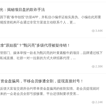
曝光：揭秘项目盘的欺诈手法
因下载“春华创投”仿冒APP，并私信小编求证核实真伪。小编在此郑重
规投资机构不会通过非官方渠道主动联系个人，更...
3.44K
拿“原始股”？“甄闪亮”多级代理被疑传销！
管部门、媒体举报一款名为甄闪亮的叶黄素酯牛奶项目，品牌通过线下
私域直播、社群一对一拉新的方式大肆招募代理，...
2.38K
】资金盘骗局，平移会员惨遭全割，提现直接封号！
反馈大富翁交易所合约带单资金盘骗局的收割实情。老会员提现就封
来的一众老会员全部亏损惨重。平台还强制要求受害...
2.24K