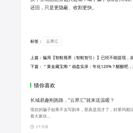
还旧，只是更隐蔽、收割更快。
标签：
云界汇
上篇：
骗局【智航视界（智航智引）】已经不能提现，崩盘
下篇：
＂黄金藏宝阁＂崩盘实录：年化120%？醒醒吧
猜你喜欢
长城易趣刚跑路，“云界汇”就来送温暖？
现在的骗子如果不去写剧本，那真是屈才了，好莱坞都没
着大家伙...
2个月前