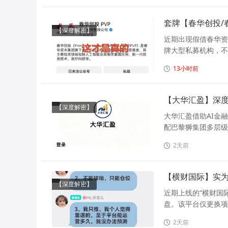
套牌【春华创投/
【深度解密】
近期出现假借春华资
牌大型私募机构，不
13小时前
【大华汇盈】深
【深度解密】
大华汇盈借助AI金
配巴黎狮集团多层级
2天前
【横财国际】实
【深度解密】
近期上线的“横财国
盘。该平台仅更换项
2天前