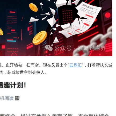
钱、血汗钱被一扫而空。现在又冒出个“
云界汇
”，打着帮扶长城
补偿，装成救世主到处拉人。