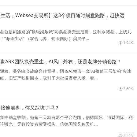
生活，Websea交易所】这3个项目随时崩盘跑路，赶快远
盘就是刚跑路的“顶级娱乐城”彩票盘换壳重启盘，这种杀猪盘，上线几
“海鱼生活” （双合元界、钧天国际）骗局平...
1.94K
崩盘ARK团队换壳重生，AI风口外衣，还是老牌分销套路！
通稿、曼谷峰会战略合作背书，阿奇AI凭借一套“AI价值三层架构”火速
分红、旧资产映射回本，吸引了大批投资者入场。看...
3.60K
际接连崩盘，你又踩坑了吗？
集中崩盘收割，短短三天就有两个平台跑路，信德国际、恒财国际、利
连曝光，无数投资者蒙受损失。信德国际又称天机...
2.36K