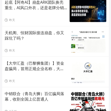
起底【阿奇AI】崩盘ARK团队换壳
重生，AI风口外衣，还是老牌分销
套路！
昨天
天机阁、恒财国际接连崩盘，你又
踩坑了吗？
昨天
【大华汇盈（巴黎狮集团）】资金
盘骗局，冒用正规企业名称，大量
单割会员，高度预警，崩盘在即！
昨天
中销联合（青岛大狮）百亿骗局落
幕，收割全国上亿普通人