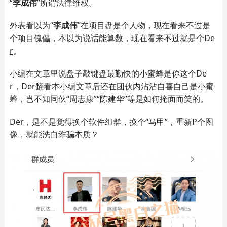
“
李成伟
”所谓法律维权。
外表看以为“
李成伟
”在项目盘是个人物，现在看来不过是
个项目傀儡，本以为说话能算数，现在看来不过就是个
D
e
r
。
小编在文章里说盘子敲键盘最勤快的小蜜蜂是你这个De
r，Der翻看本小编文章后还在团伙内沾沾自喜自己是小蜜
蜂，岂不知同伙“周志康”“陈建华”等是如何掩面而笑的。
Der
，是不是觉得换个软件组群，换个“马甲”，重新
P
个图
像，就能洗白诈骗本质？