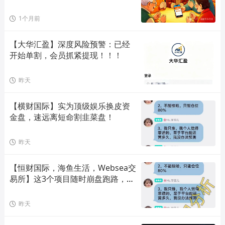
1个月前
【大华汇盈】深度风险预警：已经
开始单割，会员抓紧提现！！！
昨天
【横财国际】实为顶级娱乐换皮资
金盘，速远离短命割韭菜盘！
昨天
【恒财国际，海鱼生活，Websea交
易所】这3个项目随时崩盘跑路，赶
快远离！
昨天