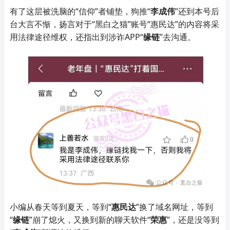
有了这层被洗脑的
“信仰”者铺垫，狗推“
李成伟
”还到本号后
台大言不惭，扬言对于“黑白之猫”账号“惠民达”的内容将采
用法律途径维权，还指出到涉诈
APP“
缘链
”去沟通。
小编从春天等到夏天，等到
“
惠民达
”换了域名网址，等到
“
缘链
”崩了熄火，又换到新的聊天软件“
荣惠
”，还是没等到