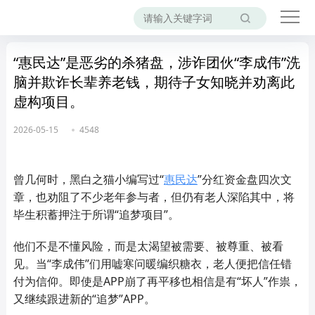
“惠民达”是恶劣的杀猪盘，涉诈团伙“李成伟”洗
脑并欺诈长辈养老钱，期待子女知晓并劝离此
虚构项目。
2026-05-15
4548
曾几何时，黑白之猫小编写过
“
惠民达
”分红资金盘四次文
章，也劝阻了不少老年参与者，但仍有老人深陷其中，将
毕生积蓄押注于所谓“追梦项目”。
他们不是不懂风险，而是太渴望被需要、被尊重、被看
见。当“李成伟”们用嘘寒问暖编织糖衣，老人便把信任错
付为信仰。即使是APP崩了再平移也相信是有“坏人”作祟，
又继续跟进新的“追梦”APP。