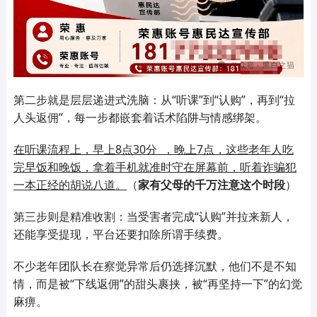
第二步就是层层递进式洗脑：从
“听课”到“认购”，再到“拉
人头返佣”，每一步都嵌套着话术陷阱与情感绑架。
在听课流程上，早上
8
点
30
分 ，晚上
7
点，这些老年人吃
完早饭和晚饭，拿着手机就准时守在屏幕前，听着诈骗犯
一本正经的胡说八道。
（
家有父母的千万注意这个时段
）
第三步则是精准收割：当受害者完成“认购”并拉来新人，
还能享受提现，平台还要扣除所谓手续费。
不少老年团队长在察觉异常后仍选择沉默，他们不是不知
情，而是被
“下线返佣”的甜头裹挟，被“再坚持一下”的幻觉
麻痹。