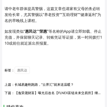
请中老年群体提高警惕
，这篇文章也请家有父母的务必转
发给长辈，尤其警惕以
“养老投资”“互助理财”“健康返利”为
名的早晚线上课程。
如发现类似
“
惠民达
”“
荣惠
”等名称的
App
请立即卸载、停止
充值，并保留聊天记录、转账凭证等证据，第一时间拨打
1
10
或前往就近派出所报案。
标签：
惠民达
上篇：
长城易趣刚跑路，“云界汇”就来送温暖？
下篇：
【逸荣晟财富】曝光后改名【FLNEX富链未来交易所】继续进行诈骗，各地搞工作室拉人头，典型快杀盘！
猜你喜欢