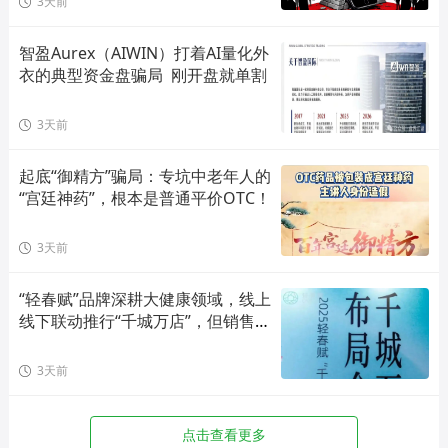
3天前
智盈Aurex（AIWIN）打着AI量化外
衣的典型资金盘骗局  刚开盘就单割
3天前
起底“御精方”骗局：专坑中老年人的
“宫廷神药”，根本是普通平价OTC！
3天前
“轻春赋”品牌深耕大健康领域，线上
线下联动推行“千城万店”，但销售模
式存在合规风险！
3天前
点击查看更多