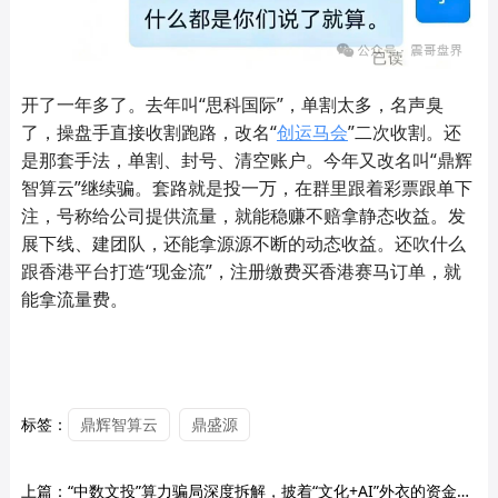
开了一年多了。去年叫“思科国际”，单割太多，名声臭
了，操盘手直接收割跑路，改名“
创运马会
”二次收割。还
是那套手法，单割、封号、清空账户。今年又改名叫“鼎辉
智算云”继续骗。套路就是投一万，在群里跟着彩票跟单下
注，号称给公司提供流量，就能稳赚不赔拿静态收益。发
展下线、建团队，还能拿源源不断的动态收益。还吹什么
跟香港平台打造“现金流”，注册缴费买香港赛马订单，就
能拿流量费。
标签：
鼎辉智算云
鼎盛源
上篇：
“中数文投”算力骗局深度拆解，披着“文化+AI”外衣的资金盘陷阱。