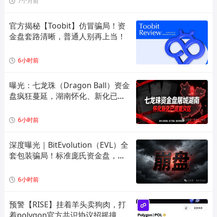
7个月前
官方揭秘【Toobit】仿冒骗局！资
金盘套路清晰，普通人别再上当！
6小时前
曝光：七龙珠（Dragon Ball）资金
盘疯狂蔓延，湖南怀化、新化已成
高危重灾区，全套造假套路全面拆
解预警！
6小时前
深度曝光｜BitEvolution（EVL）全
套包装骗局！标准庞氏资金盘，多
层拉人头 + 逆天日息注定崩盘
6小时前
预警【RISE】挂着羊头卖狗肉，打
着polygon官方共识协议招摇撞