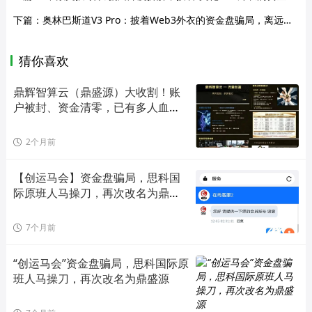
下篇：
奥林巴斯道V3 Pro：披着Web3外衣的资金盘骗局，离远点！
猜你喜欢
鼎辉智算云（鼎盛源）大收割！账
户被封、资金清零，已有多人血本
无
2个月前
【创运马会】资金盘骗局，思科国
际原班人马操刀，再次改名为鼎盛
源
7个月前
“创运马会”资金盘骗局，思科国际原
班人马操刀，再次改名为鼎盛源