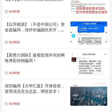
骗，实际就是一个单边上涨拉布布
模型，崩盘倒计时！
6小时前
【以升能源】（不是中国公司）资
金盘骗局，境外诈骗园区所开，单
割会员，即将崩盘在即！
6小时前
【新势力国际】披着投资外衣的网
络博彩传销骗局！
6小时前
深挖骗局【大华汇盈】浑身造假，
冒用演员充当总监，啼笑皆非！
6小时前