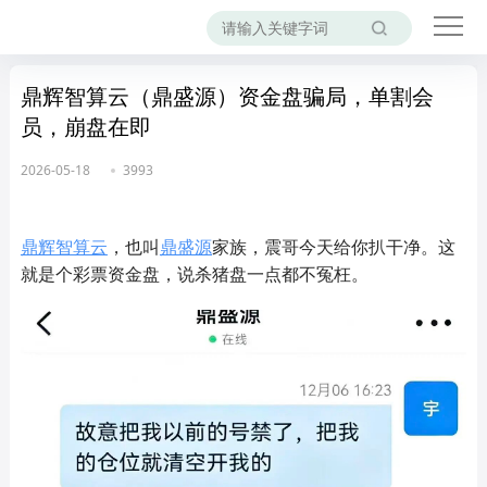
鼎辉智算云（鼎盛源）资金盘骗局，单割会
员，崩盘在即
2026-05-18
3993
鼎辉智算云
，也叫
鼎盛源
家族，震哥今天给你扒干净。这
就是个彩票资金盘，说杀猪盘一点都不冤枉。