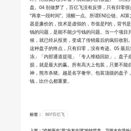
盘。04 别做梦了，百亿飞没有反弹，只有归零很
“再拿一段时间”。清醒一点。所谓ENI公链、A
器是廉价的，技术是虚假的，市值是P的，背书是
钱的问题，是能不能少亏钱的问题。当一个项目
候，就已经从投资，变成了传销最后的疯狂收割
这种盘子的终点，只有归零，没有奇迹。05 最
冻」「内部通道提现」「专人维稳回款」。盘子
损，就是最大的赢。所有高大上包装，只要不能
神，熊市杀猪。越是名字奢华、包装顶级的盘子
钱，比什么都重要。
标签：
BEF百亿飞
上篇：
“盗龄医生”是“合发全球”的转世盘，万炳水在境外