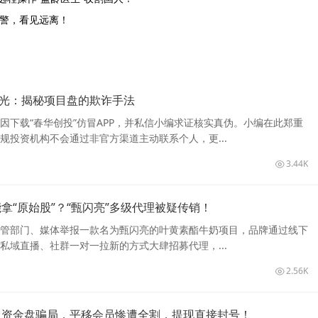
预警，看见远离！
曝光：揭秘项目盘的欺诈手法
因下载“春华创投”仿冒APP，并私信小编求证核实真伪。小编在此郑重
规投资机构不会通过非官方渠道主动联系个人，更...
3.44K
拿“原始股”？“甄闪亮”多级代理被疑传销！
管部门、媒体举报一款名为甄闪亮的叶黄素酯牛奶项目，品牌通过线下
私域直播、社群一对一拉新的方式大肆招募代理，...
2.56K
】资金盘骗局，平移会员惨遭全割，提现直接封号！