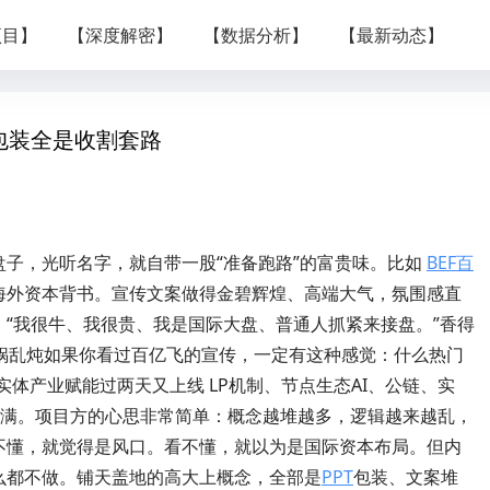
项目】
【深度解密】
【数据分析】
【最新动态】
包装全是收割套路
子，光听名字，就自带一股“准备跑路”的富贵味。比如
BEF百
海外资本背书。宣传文案做得金碧辉煌、高端大气，氛围感直
“我很牛、我很贵、我是国际大盘、普通人抓紧来接盘。”香得
则一锅乱炖如果你看过百亿飞的宣传，一定有这种感觉：什么热门
 实体产业赋能过两天又上线 LP机制、节点生态AI、公链、实
叠满。项目方的心思非常简单：概念越堆越多，逻辑越来越乱，
不懂，就觉得是风口。看不懂，就以为是国际资本布局。但内
么都不做。铺天盖地的高大上概念，全部是
PPT
包装、文案堆