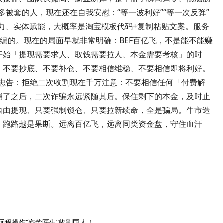
多被套的人，现在还在自我安慰：“等一波利好”“等一次反弹”
I算力、实体赋能，大概率是淘宝模板代码+复制粘贴文案。服务
编的。现在的局面早就非常明确：BEF百亿飞，不是能不能赚
开始「提现需要求人、取钱需要拉人、本金需要考核」的时
。不要抄底、不要补仓、不要相信维稳、不要相信即将利好。
后忠告：拒绝二次收割现在千万注意：不要相信任何「付费解
崩了之后，二次诈骗永远紧随其后。保住剩下的本金，及时止
自由提现、只要强制锁仓、只要拉新续命，全是骗局。牛市造
，跑路越是果断。远离百亿飞，远离同类资金盘，守住血汗
远程操作“盗龄医生”收割国人！