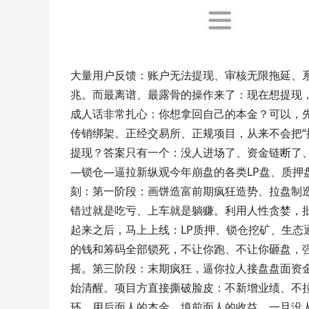
大量用户反馈：账户无法提现、审核无限拖延、
兆。而最离谱、最露骨的操作来了：现在想提现
成人话非常扎心：你想拿回自己的本金？可以，
传销绑架。正经交易所、正规项目，从来不会把“
提现？答案只有一个：没人进场了、资金链断了、
—锁仓—逼拉新纵观今年崩盘的各类LP盘、质押
刻：第一阶段：画饼造富前期疯狂造势、拉盘制
错过就是吃亏、上车就是躺赚。利用人性贪婪，
起来之后，马上上线：LP质押、锁仓挖矿、生态
的钱和筹码全部锁死，不让你跑、不让你砸盘，
摇。第三阶段：末期疯狂，逼你拉人接盘盘面资
始清醒。项目方直接撕破脸皮：不新增业绩、不
环。用后面人的本金，填前面人的收益。一旦没