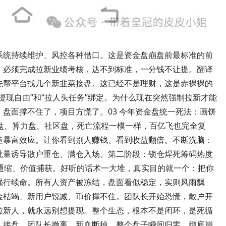
系统持续维护、风控各种借口。这是资金盘崩盘前最标准的前
，必须完成拉新业绩考核，达不到标准，一分钱不让提。翻译
先帮平台找几个新韭菜接盘。这已经不是理财，这是赤裸裸的
提现自由”和“拉人头任务”绑定。为什么现在突然强制拉新才能
盘面撑不住了，项目方慌了。03 今年资金盘统一死法：画饼
盘、算力盘、社区盘，死亡流程一模一样，百亿飞也完全复
造暴富效应。让你看到别人赚钱、看到收益翻倍。不断洗脑：
批量诱导散户重仓、满仓入场。第二阶段：锁仓焊死筹码热度
通缩、价值捕获。好听的话术一大堆，真实目的就一个：把你
强行续命。所有人资产被冻结，盘面看似稳定，实则风雨飘
金枯竭、新用户锐减、币价撑不住。团队长开始恐慌，散户开
拉新人，就永远别想提现。整个生态，根本不是闭环，是死循
人接盘、团队长撤离、新血断掉，整个盘子瞬间归零、彻底崩