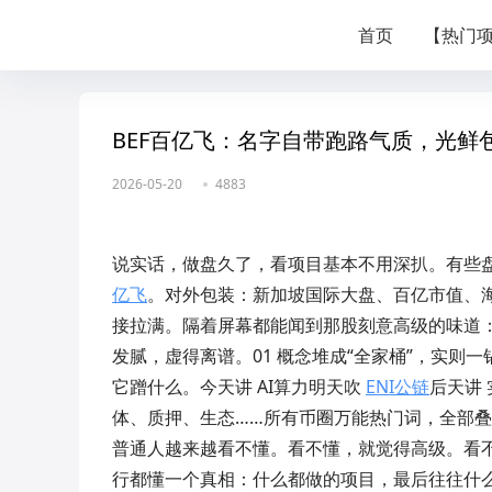
首页
【热门
BEF百亿飞：名字自带跑路气质，光鲜
2026-05-20
4883
说实话，做盘久了，看项目基本不用深扒。有些盘
亿飞
。对外包装：新加坡国际大盘、百亿市值、
接拉满。隔着屏幕都能闻到那股刻意高级的味道：
发腻，虚得离谱。01 概念堆成“全家桶”，实
它蹭什么。今天讲 AI算力明天吹
ENI公链
后天讲
体、质押、生态……所有币圈万能热门词，全部
普通人越来越看不懂。看不懂，就觉得高级。看
行都懂一个真相：什么都做的项目，最后往往什