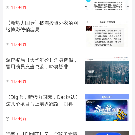
11小时前
【新势力国际】披着投资外衣的网
络博彩传销骗局！
11小时前
深挖骗局【大华汇盈】浑身造假，
冒用演员充当总监，啼笑皆非！
11小时前
【Digift，新势力国际，Dac脉达】
这几个项目马上崩盘跑路，别再被
骗了！
11小时前
远离！【DigiFT】又一个骗子套牌