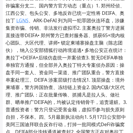
诈骗案分支二、国内警方官方动态（重点）1. 郑州经侦、
江西公安、包头公安、多地反诈已统一定性将 DEIFA、奥
拉丁
LGNS
、ARK‑DeFAI 列为同一犯罪团伙连环盘，涉嫌
集资诈骗、传销、非法发行虚拟币2. 主案奥拉丁警方进展
直接连带DEIFA• 郑州警方已查封服务器、抓获65+境内核
心团队、大区代理、讲师• 锁定柬埔寨操盘主脑（陈志团
伙），纳入公安部猎狐行动跨境追逃• 多地公安正在统计：
奥拉丁+DEIFA+后续仿盘统一并案侦查3. 暂无DEIFA单独
单独官方通报，但全部并入奥拉丁特大专案侦办原因：操
盘手同一套人、资金同一渠道、推广团队重合，警方直接
串案处理三、DEIFA 涉案层级打击情况1. 顶层操盘：境外
柬埔寨，警方跨国协查、冻结链上资金2. 国内C级/大区代
理、推广团队：正在批量传唤、抓捕凡是拉人头、做社
群、晒单推广DEIFA的，均被认定传销骨干，追责退赃。3.
普通投资者：警方只登记受害金额，虚拟币参与损失原则
自担，不保本。四、5月最新执法动向1. 5月17日公安部中
美阿三国迪拜联合反诈行动，打掉一批同模式DeFi诈骗窝
点，DEIFA部分洗钱通道被查封2. 全国警方正在对奥拉丁