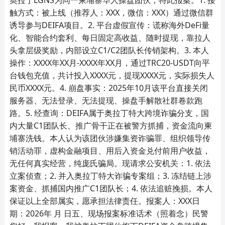
触方式：被上线（推荐人：XXX，微信：XXX）通过微信群
诱导参与DEIFA项目。2. 平台虚假宣传：谎称海外DeFi量
化、智能合约套利、每日固定高收益、随时提现，靠拉人
头拿层级奖励，内部设立C1/C2团队长传销架构。3. 本人
操作：XXXX年XX月‑XXXX年XX月，通过TRC20‑USDT向平
台钱包充值，共计投入XXXX元，提现XXXX元，实际损失人
民币XXXX元。4. 崩盘事实：2025年10月该平台直接关闭
服务器、无法登录、无法提现、操盘手解散社群卷款跑
路。5. 经查询：DEIFA属于奥拉丁特大跨境诈骗分支，国
内大量C1团队长、推广骨干正在被警方抓捕，资金流向柬
埔寨洗钱。本人认为该团伙涉嫌集资诈骗罪、组织领导传
销活动罪，虚构金融项目、用后入资金兑付前用户收益，
无任何真实经营，纯庞氏骗局。现请求公安机关：1. 依法
立案侦查；2. 并入奥拉丁特大诈骗专案组；3. 冻结链上涉
案资金、抓捕国内推广C1团队长；4. 依法追赃挽损。本人
保证以上全部属实，愿承担法律责任。报案人：XXX日
期：2026年 月 日五、现场报案标准话术（照着念）民警