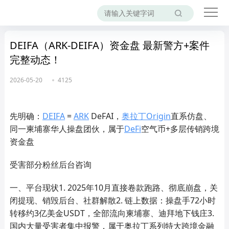
DEIFA（ARK‑DEIFA）资金盘 最新警方+案件
完整动态！
2026-05-20
4125
先明确：
DEIFA
=
ARK
DeFAI，
奥拉丁
Origin
直系仿盘、
同一柬埔寨华人操盘团伙，属于
DeFi
空气币+多层传销跨境
资金盘
受害部分粉丝后台咨询
一、平台现状1. 2025年10月直接卷款跑路、彻底崩盘，关
闭提现、销毁后台、社群解散2. 链上数据：操盘手72小时
转移约3亿美金USDT，全部流向柬埔寨、迪拜地下钱庄3.
国内大量受害者集中报警，属于奥拉丁系列特大跨境金融