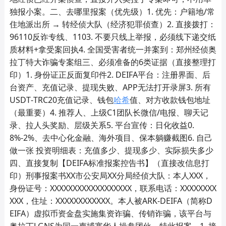
独报小案。二、去哪里报案（优先级）1. 优先：户籍地/常
住地派出所 → 转经侦大队（经济犯罪侦查）2. 直接拨打：
96110反诈专线、1103. 不要只线上举报，必须线下递交纸
质材料+拿受案回执4. 全国受害者统一并案到：郑州经侦奥
拉丁特大诈骗专案组三、必须准备的6类证据（直接整理打
印）1. 身份证正反面复印件2. DEIFA平台：注册界面、后
台资产、充值记录、提现失败、APP无法打开录屏3. 所有
USDT‑TRC20充值记录、钱包
哈希
值、对方收款钱包地址
（最重要）4. 推荐人、上级C1团队长微信/电报、聊天记
录、拉人头奖励、层级关系5. 平台宣传：日化收益0.
8%‑2%、去中心化金融、海外项目、保本躺赚截图6. 自己
做一张 投资明细表：充值多少、提现多少、实际损失多少
四、直接复制【DEIFA标准报案控告书】（直接改信息打
印）刑事报案书XX市公安局XX分局经侦大队：本人XXX，
身份证号：XXXXXXXXXXXXXXXXXX，联系电话：XXXXXXXX
XXX，住址：XXXXXXXXXXXX。本人被ARK‑DEIFA（简称D
EIFA）虚拟币资金盘实施集资诈骗、传销诈骗，该平台与
奥拉丁LGNS为同一柬埔寨华人操盘团伙，特此报案。1. 接