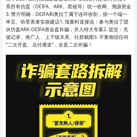
系所有仿盘（DEIFA、ARK、星链等）统一收网、溯源资金
3. 警方明确：DEIFA和奥拉丁属于连环收割，抓一个端一
串五、给受害者实操建议1. 报案时直接说：参与奥拉丁团
伙仿盘ARK‑DEIFA资金盘诈骗，并入特大专案2. 提交：充
值记录、推广人、上下级关系、社群截图3. 不要相信任何
“二次开盘、兑付通道”，全是二次诈骗！