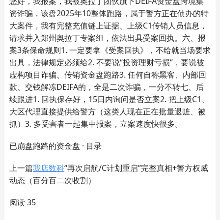
您好，我报案，我被奥拉丁团伙旗下DEIFA资金盘跨境集
资诈骗，该盘2025年10整体跑路，属于警方正在侦办的特
大案件，我有完整充值链上证据、上级C1传销人员信息，
请求并入郑州奥拉丁专案组，依法出具受案回执。六、报
案3条保命规则1. 一定要拿《受案回执》，不给就当场要求
出具，法律规定必须给2. 不要说“投资理财亏损”，要说被
虚构项目诈骗、传销资金盘跑路3. 任何自称黑客、内部回
款、交钱解冻DEIFA的，全是二次诈骗，一分不转七、后
续跟进1. 回执保存好，15日内询问是否立案2. 把上级C1、
大区代理直接提供给警方（这类人现在正在批量退赃、被
抓）3. 多受害者一起集中报案，立案速度快很多。
已崩盘跑路的资金盘 · 目录
上一篇
我店数科
“再次启航/C计划重启”完整真相+警方权威
动态（百分百二次收割）
阅读 35