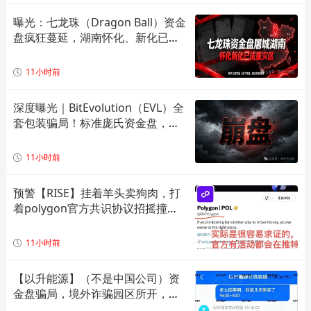
曝光：七龙珠（Dragon Ball）资金
盘疯狂蔓延，湖南怀化、新化已成
高危重灾区，全套造假套路全面拆
解预警！
11小时前
深度曝光｜BitEvolution（EVL）全
套包装骗局！标准庞氏资金盘，多
层拉人头 + 逆天日息注定崩盘
11小时前
预警【RISE】挂着羊头卖狗肉，打
着polygon官方共识协议招摇撞
骗，实际就是一个单边上涨拉布布
模型，崩盘倒计时！
11小时前
【以升能源】（不是中国公司）资
金盘骗局，境外诈骗园区所开，单
割会员，即将崩盘在即！