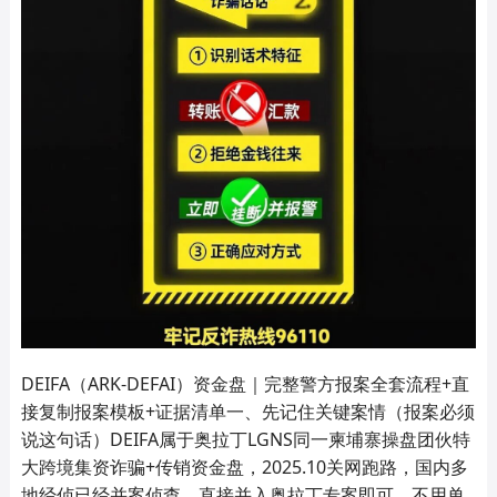
DEIFA（ARK‑DEFAI）资金盘｜完整警方报案全套流程+直
接复制报案模板+证据清单一、先记住关键案情（报案必须
说这句话）DEIFA属于奥拉丁LGNS同一柬埔寨操盘团伙特
大跨境集资诈骗+传销资金盘，2025.10关网跑路，国内多
地经侦已经并案侦查，直接并入奥拉丁专案即可，不用单