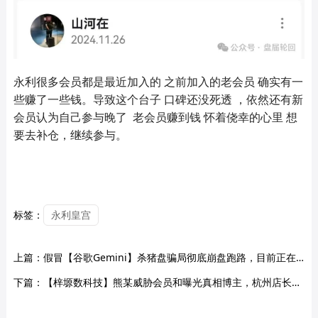
永利很多会员都是最近加入的 之前加入的老会员 确实有一
些赚了一些钱。导致这个台子 口碑还没死透 ，依然还有新
会员认为自己参与晚了 老会员赚到钱 怀着侥幸的心里 想
要去补仓，继续参与。
标签：
永利皇宫
上篇：
假冒【谷歌Gemini】杀猪盘骗局彻底崩盘跑路，目前正在二次收割，小心上当！
下篇：
【梓塬数科技】熊某威胁会员和曝光真相博主，杭州店长徐金淼黑幕曝光！