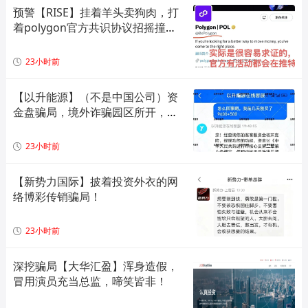
预警【RISE】挂着羊头卖狗肉，打
着polygon官方共识协议招摇撞
骗，实际就是一个单边上涨拉布布
模型，崩盘倒计时！
23小时前
【以升能源】（不是中国公司）资
金盘骗局，境外诈骗园区所开，单
割会员，即将崩盘在即！
23小时前
【新势力国际】披着投资外衣的网
络博彩传销骗局！
23小时前
深挖骗局【大华汇盈】浑身造假，
冒用演员充当总监，啼笑皆非！