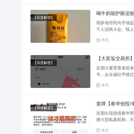
喝牛奶能护眼还能
【深度解密】
期多地市民向市场监
千人招商大会、线上
昨天
【大富翁交易所
【深度解密】
近期大量受害者前来
号，从合诚社平移过
昨天
套牌【春华创投/
【深度解密】
近期出现假借春华资
牌大型私募机构，不
昨天