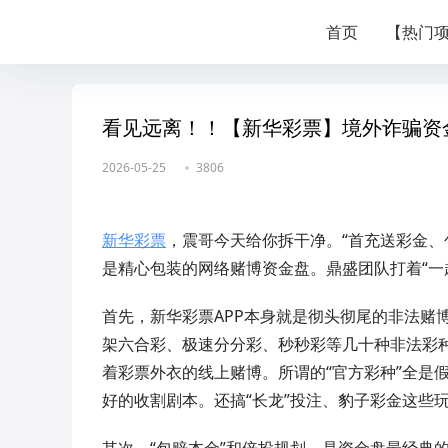
首页
【热门
看见远离！！【新华彩票】境外诈骗资
2026-05-25
3806
新华彩票
，震哥今天给你拆干净。“首充送彩金、
是精心包装的网络赌博资金盘。鼎盛团队打着“一
首先，新华彩票APP本身就是彻头彻尾的非法赌
架六合彩、极速分分彩、秒秒彩等几十种非法彩种
着彩票外衣的线上赌博。所谓的“官方彩种”全是
好的收割剧本。还搞“长龙”投注、豹子彩金这些