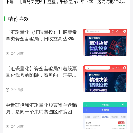
下篇：
【青岛文交所】崩盘，平移过后五年回本，这纯纯把韭菜当日本人骗！
猜你喜欢
【汇璟量化（汇璟量投）】股票带
单类资金盘骗局，日收益高达3%，
大量
2个月前
【汇璟量化】资金盘骗局打着股票
量化旗号的陷阱，看见的一定要远
离
2个月前
中世研投和汇璟量化股票资金盘骗
局，是同一个柬埔寨园区诈骗团伙
搞
2个月前