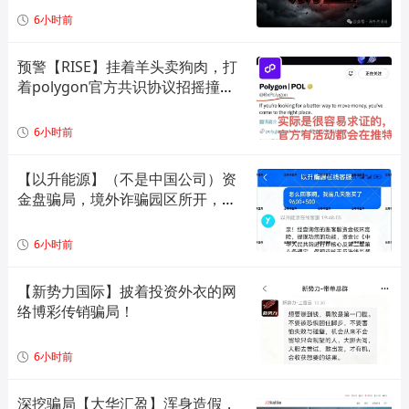
6小时前
预警【RISE】挂着羊头卖狗肉，打
着polygon官方共识协议招摇撞
骗，实际就是一个单边上涨拉布布
模型，崩盘倒计时！
6小时前
【以升能源】（不是中国公司）资
金盘骗局，境外诈骗园区所开，单
割会员，即将崩盘在即！
6小时前
【新势力国际】披着投资外衣的网
络博彩传销骗局！
6小时前
深挖骗局【大华汇盈】浑身造假，