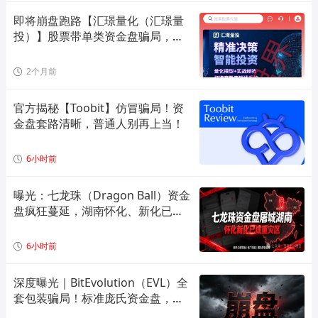
即将崩盘跑路【汇璟量化（汇璟量
投）】股票带单类资金盘骗局，日
收
2个月前
官方揭秘【Toobit】仿冒骗局！资
金盘套路清晰，普通人别再上当！
6小时前
曝光：七龙珠（Dragon Ball）资金
盘疯狂蔓延，湖南怀化、新化已成
高危重灾区，全套造假套路全面拆
解预警！
6小时前
深度曝光｜BitEvolution（EVL）全
套包装骗局！标准庞氏资金盘，多
层拉人头 + 逆天日息注定崩盘