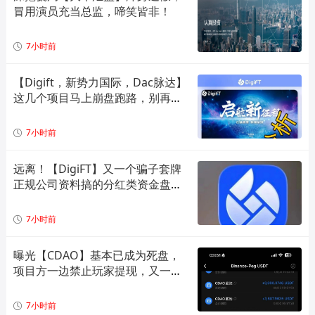
冒用演员充当总监，啼笑皆非！
7小时前
【Digift，新势力国际，Dac脉达】
这几个项目马上崩盘跑路，别再被
骗了！
7小时前
远离！【DigiFT】又一个骗子套牌
正规公司资料搞的分红类资金盘骗
局！
7小时前
曝光【CDAO】基本已成为死盘，
项目方一边禁止玩家提现，又一边
偷偷套现！
7小时前