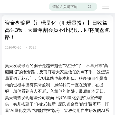
资金盘骗局【汇璟量化（汇璟量投）】日收益
高达3%，大量单割会员不让提现，即将崩盘跑
路！
2026-05-26
3585
昊天发现最近的骗子是越来越会“钻空子”了，不再只靠“高
额回报”的老套路，反而盯着大家最信任的点下手。这些骗
局看似五花八门，实则套路也基本相似。很多项目全是虚
构的也根本没有实际盈利，虽然我们一直在预警、在提
醒，却仍看到有人不断走入相似的陷阱，最后血本无归。
昊天调查发现这些公司表面上以“AI量化炒股”为宣传噱
头，实则搭建了“传销式拉新+庞氏资金盘”的诈骗闭环。打
着“AI量化交易”“智能跟投”旗号，宣称使用自主研发的AI系