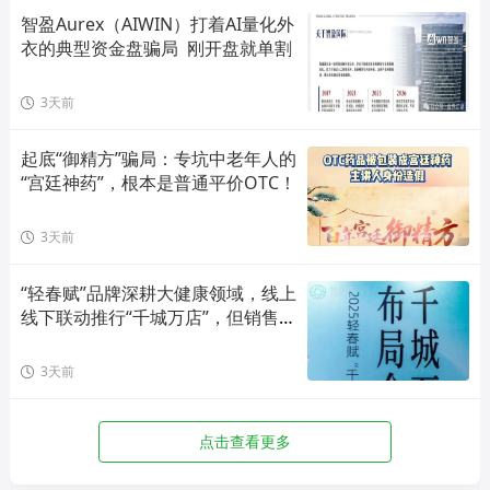
智盈Aurex（AIWIN）打着AI量化外
衣的典型资金盘骗局  刚开盘就单割
3天前
起底“御精方”骗局：专坑中老年人的
“宫廷神药”，根本是普通平价OTC！
3天前
“轻春赋”品牌深耕大健康领域，线上
线下联动推行“千城万店”，但销售模
式存在合规风险！
3天前
点击查看更多