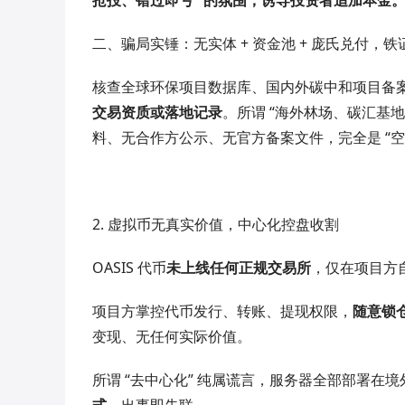
抢投、错过即亏” 的氛围，诱导投资者追加本金
二、骗局实锤：无实体 + 资金池 + 庞氏兑付，
核查全球环保项目数据库、国内外碳中和项目备
交易资质或落地记录
。所谓 “海外林场、碳汇基
料、无合作方公示、无官方备案文件，完全是 “空
2. 虚拟币无真实价值，中心化控盘收割
OASIS 代币
未上线任何正规交易所
，仅在项目方
项目方掌控代币发行、转账、提现权限，
随意锁
变现、无任何实际价值。
所谓 “去中心化” 纯属谎言，服务器全部部署在