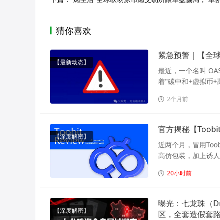
猜你喜欢
紧急预警｜【全
【最新动态】
最近，一个名叫 OA
着"碳中和+虚拟币+
2个月前
官方揭秘【Too
【深度解密】
近两个月，冒用To
高仿包装，加上诱人
20小时前
曝光：七龙珠（Dr
【深度解密】
区，全套造假套