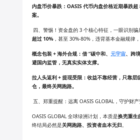
内盘币价暴跌：OASIS 代币内盘价格
近期暴跌超 
案。
四、警惕！资金盘的 3 个核心特征，一眼识别骗
超过 10%
，甚至 30%-80%，违背基本金融规律
概念包装 + 海外合规：借 “碳中和、
元宇宙
、跨境
避国内监管，
无真实实体支撑
。
拉人头返利 + 提现受限：收益不靠经营，只靠
层
仓
，最终关网跑路。
五、郑重提醒：远离 OASIS GLOBAL，守护财
OASIS GLOBAL 全球绿洲计划，本质是
换壳重生
终结局必然是
关网跑路、投资者血本无归
。