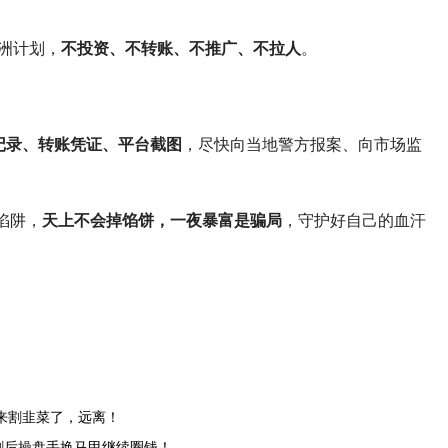
绿洲计划，
不投资、不转账、不推广、不拉人
。
记录、转账凭证、平台截图
，尽快向当地警方报案、向市场监
陷阱，
天上不会掉馅饼，一夜暴富是骗局
，守护好自己的血汗
又来割韭菜了，远离！
单割后操盘手换马甲继续圈钱！