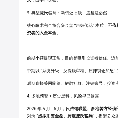
式
，出事即失联。
3. 典型庞氏骗局：新钱还旧钱，崩盘是必然
核心骗术完全符合资金盘 “击鼓传花” 本质：
不依
资者的入金本金
。
前期小额提现正常，目的是吸引投资者信任、追
中期以 “系统升级、反洗钱审核、质押锁仓加息” 
后期直接关网跑路、解散社群、注销账号，投资
4. 多地预警 + 历史黑料，风险早已暴露
2026 年 5 月 - 6 月，
反传销联盟、多地警方经侦
列为 “
虚拟币资金盘、跨境庞氏骗局
”，提醒公众