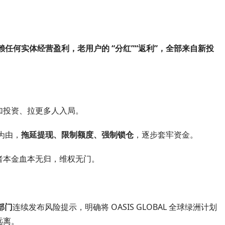
赖任何实体经营盈利，老用户的 “分红”“返利”，全部来自新投
加投资、拉更多人入局。
为由，
拖延提现、限制额度、强制锁仓
，逐步套牢资金。
者本金血本无归，维权无门。
部门
连续发布风险提示，明确将 OASIS GLOBAL 全球绿洲计划
远离。