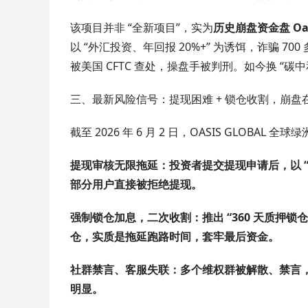
该项目并非 “全新项目”，实为
历史崩盘资金盘 Oasi
以 “外汇投资、年回报 20%+” 为诱饵，诈骗 70
被美国 CFTC 查处，操盘手被判刑。如今换 “
三、最新风险信号：提现困难 + 锁仓收割，崩盘
截至 2026 年 6 月 2 日，OASIS GLOBAL 
提现审核无限拖延：投资者提交提现申请后，以 “
部分用户直接被拒绝提现。
强制锁仓加息，二次收割：推出 “360 天质押
仓，
实质是拖延跑路时间，套牢最后资金
。
社群禁言、客服失联：多个维权群被解散、禁言，
明显
。