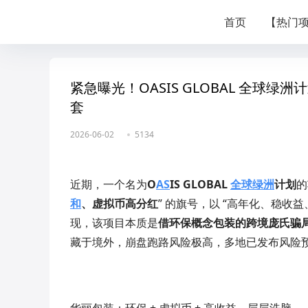
首页
【热门
紧急曝光！OASIS GLOBAL 全
套
2026-06-02
5134
近期，一个名为
O
AS
IS GLOBAL
全球绿洲
计划
的
和
、虚拟币高分红
” 的旗号，以 “高年化、稳收
现，该项目本质是
借环保概念包装的跨境庞氏骗
藏于境外，崩盘跑路风险极高，多地已发布风险