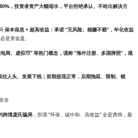
80%
，投资者资产大幅缩水，平台拒绝承认、不给出解决方
局
保本保息 + 超高收益：承诺 “无风险、稳赚不赔”，年化收益
，必是资金盘。
电商、虚拟币” 等热门概念，谎称 “海外注册、多国牌照”，规
级拉人头、发展下线
；前期提现正常，后期
拖延、限制、锁
产安全
的跨境庞氏骗局
，所谓 “环保、碳中和、高收益” 全是诱饵，最