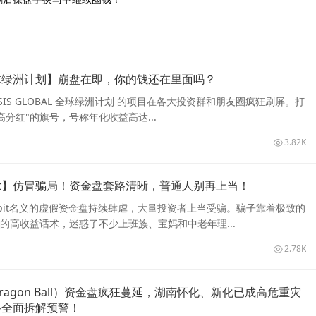
球绿洲计划】崩盘在即，你的钱还在里面吗？
SIS GLOBAL 全球绿洲计划 的项目在各大投资群和朋友圈疯狂刷屏。打
高分红"的旗号，号称年化收益高达...
3.82K
bit】仿冒骗局！资金盘套路清晰，普通人别再上当！
obit名义的虚假资金盘持续肆虐，大量投资者上当受骗。骗子靠着极致的
的高收益话术，迷惑了不少上班族、宝妈和中老年理...
2.78K
agon Ball）资金盘疯狂蔓延，湖南怀化、新化已成高危重灾
路全面拆解预警！