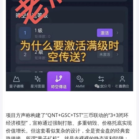
项目方声称构建了“QNT+GSC+TST”三币联动的“3+3闭环
经济模型”，宣称通过强制打散、多重销毁、价格托底实现
价值增长。但这套看似复杂的设计，全是资金盘的经典套
路拼接。所谓“量子矿机”，就是赤裸裸的静态返利陷阱：