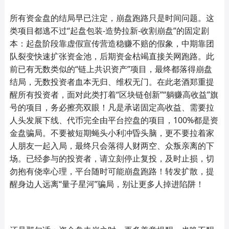
所有资金盘的结局早已注定，崩盘跑路只是时间问题。这
类项目都逃不过“起盘包装-造势拉新-收割崩盘”的固定剧
本：起盘阶段靠虚假宣传营造稳赚不赔的假象，中期靠团
队裂变快速扩张资金池，后期资金枯竭直接关网跑路。此
前已有无数类似的“链上共识资产”项目，最终都落得崩盘
结局，无数投资者血本无归、维权无门。在此老酒郑重提
醒所有投资者，面对此类打着“区块链创新”“躺赚高收益”旗
号的项目，务必擦亮双眼！凡是承诺固定高收益、需要拉
人头发展下线、代币完全由平台控盘的项目，100%都是资
金盘骗局。不要被短期蝇头小利冲昏头脑，更不要拉着家
人朋友一起入局，最终只会落得人财两空、众叛亲离的下
场。已经参与的投资者，请立刻停止复投，及时止损，切
勿抱有侥幸心理，平台随时可能崩盘跑路！转发扩散，提
醒身边人远离“量子星河”骗局，别让更多人掉进陷阱！