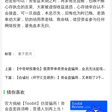
还是那句话：资金盘未崩之时，再多善意提醒，也唤不醒
心存执念的韭菜。大家被虚假收益迷惑，心存侥幸自认不
会接盘。可一旦崩盘，本息尽失，后悔也为时已晚。老酒
奉劝大家，切勿动用养老钱、救命钱，借贷资金参与任何
网络投资，避免血本无归。
标签：
量子星河
上篇：
【中世研投量化】股票带单类资金盘骗局，会员无法提现，崩盘在即！
下篇：
【合诚社（环宇汇交易所）】资金盘骗局，又单割了2千多人，已经被调查中，有团队长被抓，即将崩盘跑路！
猜你喜欢
官方揭秘【Toobit】仿冒骗局！资
金盘套路清晰，普通人别再上当！