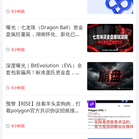
6小时前
曝光：七龙珠（Dragon Ball）资金
盘疯狂蔓延，湖南怀化、新化已成
高危重灾区，全套造假套路全面拆
解预警！
6小时前
深度曝光｜BitEvolution（EVL）全
套包装骗局！标准庞氏资金盘，多
层拉人头 + 逆天日息注定崩盘
6小时前
预警【RISE】挂着羊头卖狗肉，打
着polygon官方共识协议招摇撞
骗，实际就是一个单边上涨拉布布
模型，崩盘倒计时！
6小时前