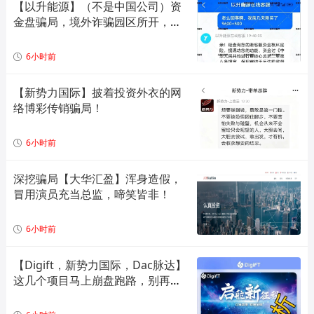
【以升能源】（不是中国公司）资
金盘骗局，境外诈骗园区所开，单
割会员，即将崩盘在即！
6小时前
【新势力国际】披着投资外衣的网
络博彩传销骗局！
6小时前
深挖骗局【大华汇盈】浑身造假，
冒用演员充当总监，啼笑皆非！
6小时前
【Digift，新势力国际，Dac脉达】
这几个项目马上崩盘跑路，别再被
骗了！