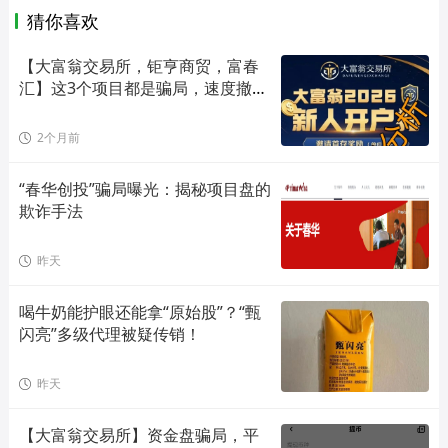
猜你喜欢
【大富翁交易所，钜亨商贸，富春
汇】这3个项目都是骗局，速度撤
离…
2个月前
“春华创投”骗局曝光：揭秘项目盘的
欺诈手法
昨天
喝牛奶能护眼还能拿“原始股”？“甄
闪亮”多级代理被疑传销！
昨天
【大富翁交易所】资金盘骗局，平