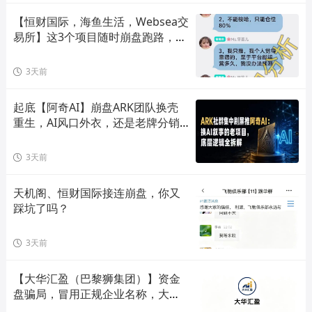
【恒财国际，海鱼生活，Websea交
易所】这3个项目随时崩盘跑路，赶
快远离！
3天前
起底【阿奇AI】崩盘ARK团队换壳
重生，AI风口外衣，还是老牌分销
套路！
3天前
天机阁、恒财国际接连崩盘，你又
踩坑了吗？
3天前
【大华汇盈（巴黎狮集团）】资金
盘骗局，冒用正规企业名称，大量
单割会员，高度预警，崩盘在即！