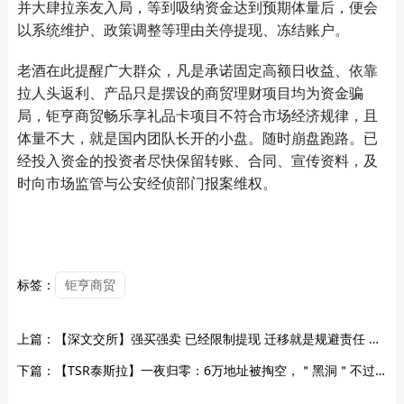
并大肆拉亲友入局，等到吸纳资金达到预期体量后，便会
以系统维护、政策调整等理由关停提现、冻结账户。
老酒在此提醒广大群众，凡是承诺固定高额日收益、依靠
拉人头返利、产品只是摆设的商贸理财项目均为资金骗
局，钜亨商贸畅乐享礼品卡项目不符合市场经济规律，且
体量不大，就是国内团队长开的小盘。随时崩盘跑路。已
经投入资金的投资者尽快保留转账、合同、宣传资料，及
时向市场监管与公安经侦部门报案维权。
标签：
钜亨商贸
上篇：
【深文交所】强买强卖 已经限制提现 迁移就是规避责任 二次收割 受害会员到底该如何维权?
下篇：
【TSR泰斯拉】一夜归零：6万地址被掏空，＂黑洞＂不过是块遮羞布！