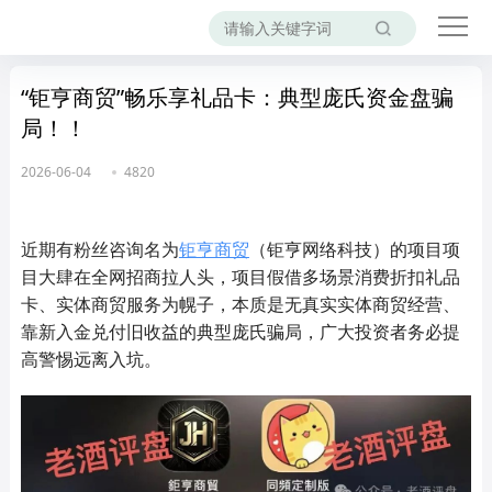
“钜亨商贸”畅乐享礼品卡：典型庞氏资金盘骗
局！！
2026-06-04
4820
近期有粉丝咨询名为
钜亨商贸
（钜亨网络科技）的项目项
目大肆在全网招商拉人头，项目假借多场景消费折扣礼品
卡、实体商贸服务为幌子，本质是无真实实体商贸经营、
靠新入金兑付旧收益的典型庞氏骗局，广大投资者务必提
高警惕远离入坑。