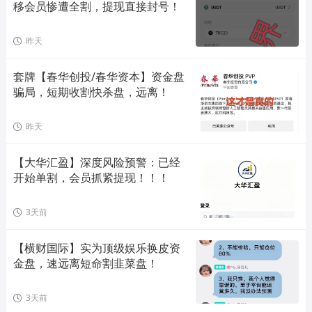
移会员惨遭全割，提现直接封号！
昨天
套牌【春华创投/春华资本】资金盘
骗局，短期收割快杀盘，远离！
昨天
【大华汇盈】深度风险预警：已经
开始单割，会员抓紧提现！！！
3天前
【横财国际】实为顶级娱乐换皮资
金盘，速远离短命割韭菜盘！
3天前