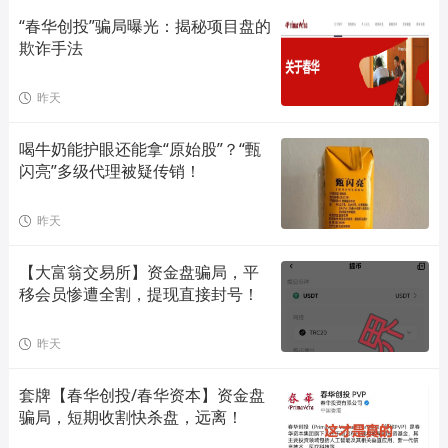
“春华创投”骗局曝光：揭秘项目盘的
欺诈手法
昨天
喝牛奶能护眼还能拿“原始股”？“甄
闪亮”多级代理被疑传销！
昨天
【大富翁交易所】资金盘骗局，平
移会员惨遭全割，提现直接封号！
昨天
套牌【春华创投/春华资本】资金盘
骗局，短期收割快杀盘，远离！