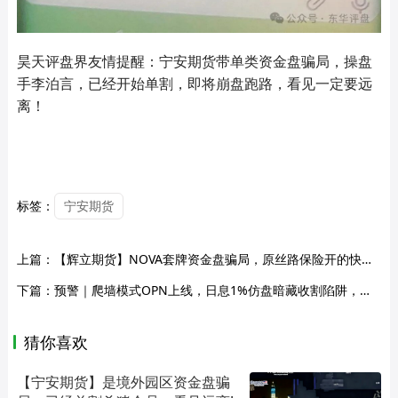
昊天评盘界友情提醒：宁安期货带单类资金盘骗局，操盘
手李泊言，已经开始单割，即将崩盘跑路，看见一定要远
离！
标签：
宁安期货
上篇：
【辉立期货】NOVA套牌资金盘骗局，原丝路保险开的快割资金盘，远离！
下篇：
预警｜爬墙模式OPN上线，日息1%仿盘暗藏收割陷阱，零撸噱头全是庞氏骗局
猜你喜欢
【宁安期货】是境外园区资金盘骗