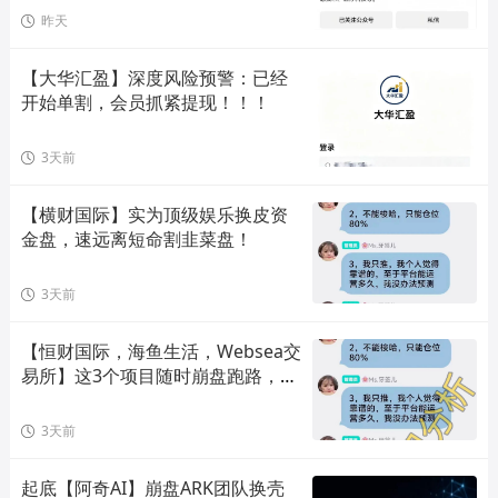
昨天
【大华汇盈】深度风险预警：已经
开始单割，会员抓紧提现！！！
3天前
【横财国际】实为顶级娱乐换皮资
金盘，速远离短命割韭菜盘！
3天前
【恒财国际，海鱼生活，Websea交
易所】这3个项目随时崩盘跑路，赶
快远离！
3天前
起底【阿奇AI】崩盘ARK团队换壳