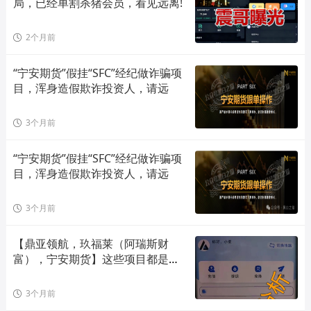
局，已经单割杀猪会员，看见远离!
2个月前
“宁安期货”假挂“SFC”经纪做诈骗项
目，浑身造假欺诈投资人，请远
3个月前
“宁安期货”假挂“SFC”经纪做诈骗项
目，浑身造假欺诈投资人，请远
3个月前
【鼎亚领航，玖福莱（阿瑞斯财
富），宁安期货】这些项目都是骗
局，
3个月前