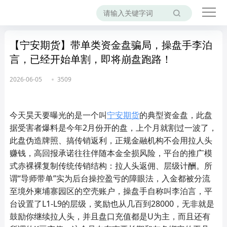
【宁安期货】带单类资金盘骗局，操盘手李泊
言，已经开始单割，即将崩盘跑路！
2026-06-05
3509
今天昊天要曝光的是一个叫
宁安期货
的典型资金盘，此盘
据受害者爆料是今年2月份开的盘，上个月就割过一波了，
此盘伪造牌照、搞传销返利，正规金融机构不会用拉人头
赚钱，高回报承诺往往伴随本金全损风险，平台的推广模
式赤裸裸复制传统传销结构：拉人头返佣、层级计酬。所
谓“导师带单”实为后台操控盈亏的障眼法，入金都被分流
至境外柬埔寨园区的空壳账户，操盘手自称叫李泊言，平
台设置了L1-L9的层级，奖励也从几百到28000，无非就是
鼓励你继续拉人头，并且盘口充值都是U为主，而且还有