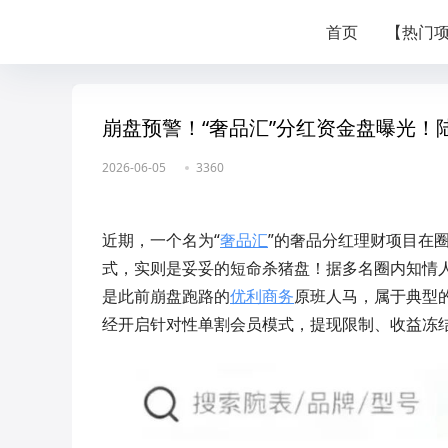
首页
【热门
崩盘预警！“奢品汇”分红资金盘曝光
2026-06-05
3360
近期，一个名为“
奢品汇
”的奢品分红理财项目在
式，实则是妥妥的短命杀猪盘！据多名圈内知情
是此前崩盘跑路的
优利商务
原班人马，属于典型
经开启针对性单割会员模式，提现限制、收益冻