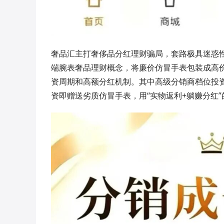
奢品汇主打奢侈品分红理财骗局，套路极具迷惑
端腕表奢品理财概念，将廉价仿冒手表包装成高
资周期和高额分红机制。其中高级分销商档位投资门
资即赠送劣质仿冒手表，用“实物返利+躺赚分红