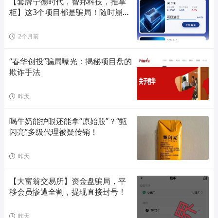
【套牌宁德时代，智邦科技，推掌
柜】这3个项目都是骗局！随时崩盘
跑
2个月前
“春华创投”骗局曝光：揭秘项目盘的
欺诈手法
昨天
喝牛奶能护眼还能拿“原始股”？“甄
闪亮”多级代理被疑传销！
昨天
【大富翁交易所】资金盘骗局，平
移会员惨遭全割，提现直接封号！
昨天