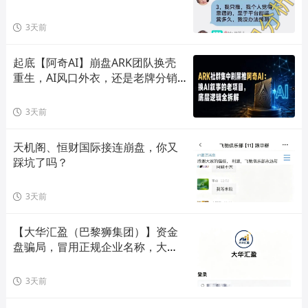
快远离！
3天前
起底【阿奇AI】崩盘ARK团队换壳
重生，AI风口外衣，还是老牌分销
套路！
3天前
天机阁、恒财国际接连崩盘，你又
踩坑了吗？
3天前
【大华汇盈（巴黎狮集团）】资金
盘骗局，冒用正规企业名称，大量
单割会员，高度预警，崩盘在即！
3天前