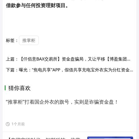
借款参与任何投资理财项目。
标签：
推掌柜
上篇：
【仟佰意BAX交易所】资金盘骗局，又让平移【博盈集团】进行第三次收割，切勿再次上当受骗！
下篇：
曝光：“焦电共享”APP，假借共享充电宝外衣实为分红资金盘，无真实落地全靠拉人头接盘！
猜你喜欢
“推掌柜”打着国企外衣的旗号，实则是诈骗资金盘！
1个月前