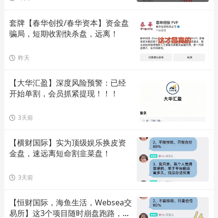
套牌【春华创投/春华资本】资金盘
骗局，短期收割快杀盘，远离！
昨天
【大华汇盈】深度风险预警：已经
开始单割，会员抓紧提现！！！
3天前
【横财国际】实为顶级娱乐换皮资
金盘，速远离短命割韭菜盘！
3天前
【恒财国际，海鱼生活，Websea交
易所】这3个项目随时崩盘跑路，赶