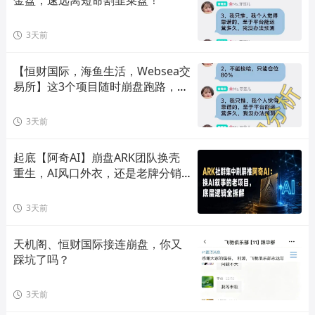
3天前
【恒财国际，海鱼生活，Websea交
易所】这3个项目随时崩盘跑路，赶
快远离！
3天前
起底【阿奇AI】崩盘ARK团队换壳
重生，AI风口外衣，还是老牌分销
套路！
3天前
天机阁、恒财国际接连崩盘，你又
踩坑了吗？
3天前