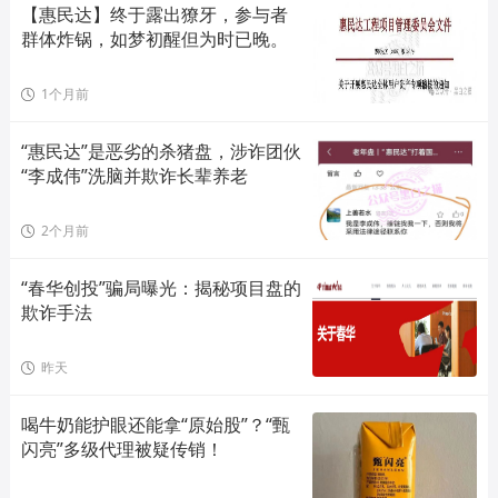
【惠民达】终于露出獠牙，参与者
群体炸锅，如梦初醒但为时已晚。
1个月前
“惠民达”是恶劣的杀猪盘，涉诈团伙
“李成伟”洗脑并欺诈长辈养老
2个月前
“春华创投”骗局曝光：揭秘项目盘的
欺诈手法
昨天
喝牛奶能护眼还能拿“原始股”？“甄
闪亮”多级代理被疑传销！