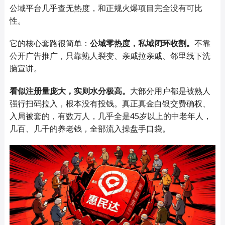
公域平台几乎查无热度，和正规火爆项目完全没有可比
性。
它的核心套路很简单：
公域零热度，私域闭环收割
。
不靠
公开广告推广，只靠熟人裂变、亲戚拉亲戚、邻里线下洗
脑宣讲。
看似注册量庞大，实则水分极高。
大部分用户都是被熟人
强行扫码拉入，根本没有投钱。真正真金白银交费确权、
入局被套的，有数万人，几乎全是45岁以上的中老年人，
几百、几千的养老钱，全部流入操盘手口袋。