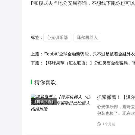
P和模式去当地公安局咨询，不想线下跑你也可以
标签：
心光俱乐部
泽尔机器人
上篇：
“Tebbit”全球金融新势能，只不过是披着金融
下篇：
【环球果萃（汇友联盟）】分红类资金盘骗局，“
猜你喜欢
抓紧撤离！【泽
【最新动态】
心光俱乐部，震哥去
包装也换了。现在吹
1个月前