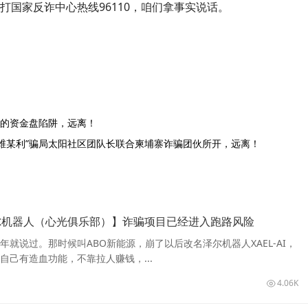
打国家反诈中心热线96110，咱们拿事实说话。
外衣的资金盘陷阱，远离！
维某利”骗局太阳社区团队长联合柬埔寨诈骗团伙所开，远离！
尔机器人（心光俱乐部）】诈骗项目已经进入跑路风险
年就说过。那时候叫ABO新能源，崩了以后改名泽尔机器人XAEL-AI，
自己有造血功能，不靠拉人赚钱，...
4.06K