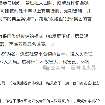
入局，拍着胸脯说保本稳赚。结果盘子一崩，昔日好友直接法
目，你也不用在评论区或者私信去跟震哥抬杠，麻烦你拿着AP