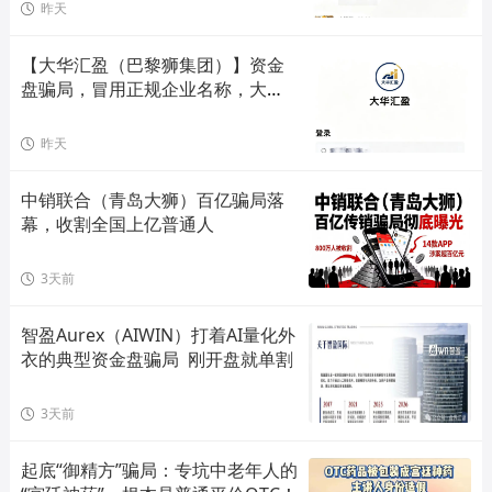
昨天
【大华汇盈（巴黎狮集团）】资金
盘骗局，冒用正规企业名称，大量
单割会员，高度预警，崩盘在即！
昨天
中销联合（青岛大狮）百亿骗局落
幕，收割全国上亿普通人
3天前
智盈Aurex（AIWIN）打着AI量化外
衣的典型资金盘骗局  刚开盘就单割
3天前
起底“御精方”骗局：专坑中老年人的