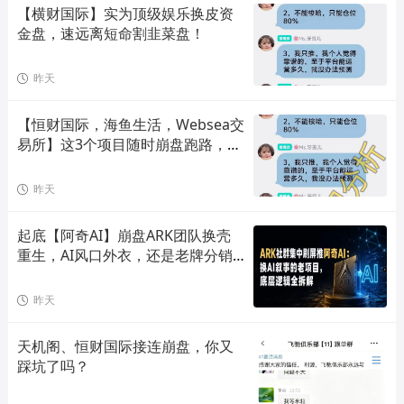
【横财国际】实为顶级娱乐换皮资
金盘，速远离短命割韭菜盘！
昨天
【恒财国际，海鱼生活，Websea交
易所】这3个项目随时崩盘跑路，赶
快远离！
昨天
起底【阿奇AI】崩盘ARK团队换壳
重生，AI风口外衣，还是老牌分销
套路！
昨天
天机阁、恒财国际接连崩盘，你又
踩坑了吗？