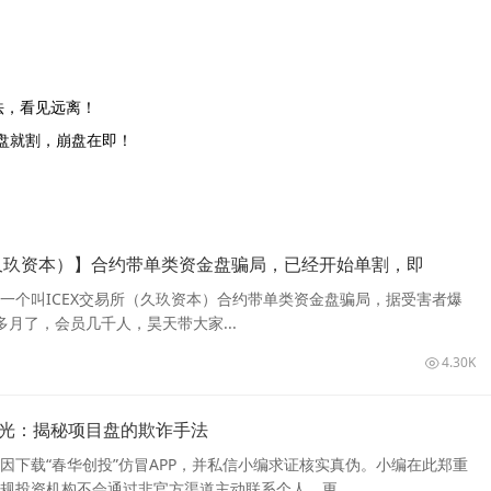
法，看见远离！
盘就割，崩盘在即！
（久玖资本）】合约带单类资金盘骗局，已经开始单割，即
一个叫ICEX交易所（久玖资本）合约带单类资金盘骗局，据受害者爆
多月了，会员几千人，昊天带大家...
4.30K
曝光：揭秘项目盘的欺诈手法
因下载“春华创投”仿冒APP，并私信小编求证核实真伪。小编在此郑重
规投资机构不会通过非官方渠道主动联系个人，更...