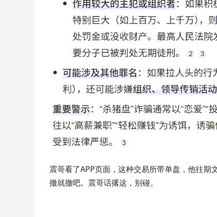
震哥看了APP页面，这种交易所带单盘，他往期
撤就撤吧。震哥话撂这，别碰。