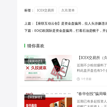
标签：
ICEX交易所
久玖资本
上篇：
【座联互动云创】是资金盘骗局，拉人头涉嫌违
下篇：
EO亿欧国际是资金盘骗局，打着石油是幌子，开
猜你喜欢
【ICEX交易所
【最新动态】
近期不少粉丝爆料了
料此盘开盘也有5个
1个月前
“春华创投”骗局
【深度解密】
近期已有多起投资人
提醒广大投资人：正