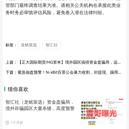
管部门最终调查结果为准。请相关公关机构在承接此类业
务时务必审慎评估风险，避免卷入潜在法律纠纷。
标签：
龙铭策选
智汇社
上篇：
【正大国际期货/HG资本】境外园区搞得资金盘骗局，远离快割杀猪盘！
下篇：
紧急崩盘预警！N-xBit百景公会暴力收割，封提现、踢用户，全线跑路倒计时！
猜你喜欢
智汇社（龙铭策选）资金盘骗局，
境外诈骗园区大量杀猪，高度预警
1个月前