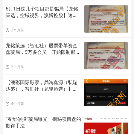
6月1日这几个项目都是骗局【龙铭
策选，空域视界，澳博控股】速度
撤离
2个月前
龙铭策选（智汇社）股票带单资金
盘骗局，9万多会员，开始限制部分
会
2个月前
【澳彩国际彩票，鼎鸿鑫源（弘瑞
达盛），智汇社（龙铭策选）】这3
个
4个月前
“春华创投”骗局曝光：揭秘项目盘的
欺诈手法