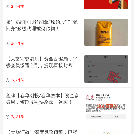
2小时前
喝牛奶能护眼还能拿“原始股”？“甄
闪亮”多级代理被疑传销！
2小时前
【大富翁交易所】资金盘骗局，平
移会员惨遭全割，提现直接封号！
2小时前
套牌【春华创投/春华资本】资金盘
骗局，短期收割快杀盘，远离！
2小时前
【大华汇盈】深度风险预警：已经