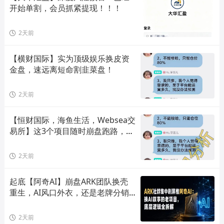
开始单割，会员抓紧提现！！！
2天前
【横财国际】实为顶级娱乐换皮资
金盘，速远离短命割韭菜盘！
2天前
【恒财国际，海鱼生活，Websea交
易所】这3个项目随时崩盘跑路，赶
快远离！
2天前
起底【阿奇AI】崩盘ARK团队换壳
重生，AI风口外衣，还是老牌分销
套路！
2天前