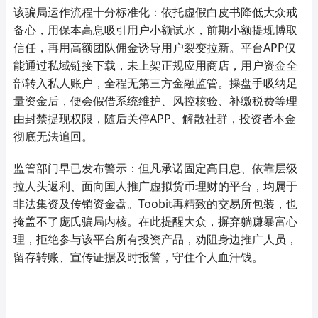
该骗局运作流程十分标准化：依托虚假白皮书降低大众戒
备心，用保本高息吸引用户小额试水，前期小额提现博取
信任，再用高额团队佣金诱导用户裂变拉新。平台APP仅
能通过私域链接下载，未上架正规应用商店，用户资金全
部转入私人账户，全程无第三方金融监管。操盘手吸纳足
量资金后，便会假借系统维护、风控核验、补缴税费等理
由封禁提现权限，随后关停APP、解散社群，投资者本金
彻底无法追回。
监管部门早已发布警示：但凡承诺固定高日息、依靠层级
拉人头返利、面向国人推广虚拟货币理财的平台，均属于
非法集资及传销资金盘。Toobit再精致的交易所包装，也
掩盖不了庞氏骗局内核。在此提醒大众，摒弃躺赚暴富心
理，拒绝参与该平台所有投资产品，劝阻身边推广人员，
留存转账、宣传证据及时报警，守住个人血汗钱。