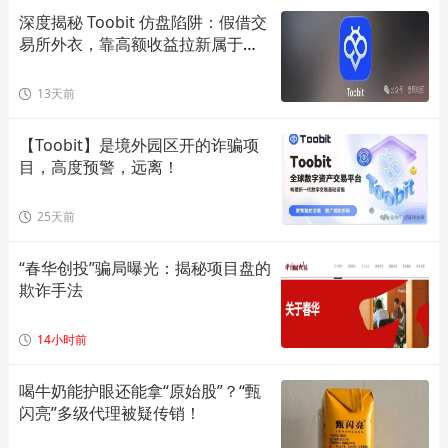
深度揭秘 Toobit 仿盘陷阱：假借交
易所外衣，靠高额收益拉新属于庞
氏传
13天前
【Toobit】是境外园区开的诈骗项
目，高度预警，远离！
25天前
“春华创投”骗局曝光：揭秘项目盘的
欺诈手法
14小时前
喝牛奶能护眼还能拿“原始股”？“甄
闪亮”多级代理被疑传销！