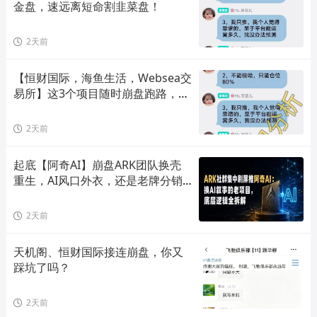
金盘，速远离短命割韭菜盘！
2天前
【恒财国际，海鱼生活，Websea交
易所】这3个项目随时崩盘跑路，赶
快远离！
2天前
起底【阿奇AI】崩盘ARK团队换壳
重生，AI风口外衣，还是老牌分销
套路！
2天前
天机阁、恒财国际接连崩盘，你又
踩坑了吗？
2天前