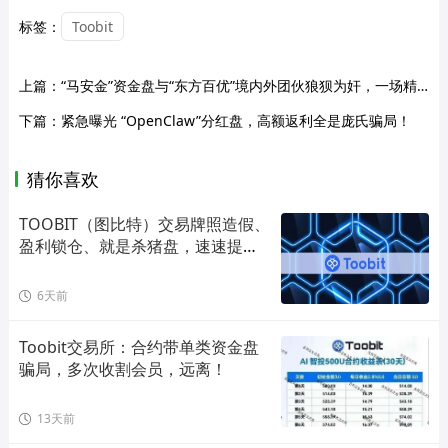
标签：
Toobit
上篇：
“马安金”资金盘与“东方百优”境内外团伙狼狈为奸，一场精心策划的“围猎”骗局！
下篇：
紧急曝光 “OpenClaw”分红盘，高额返利全是庞氏骗局！
猜你喜欢
TOOBIT（图比特）交易牌照造假、
盈利锁仓、就是杀猪盘，速速提
币！
6天前
Toobit交易所：合约带单类资金盘
骗局，多次收割会员，远离！
13天前