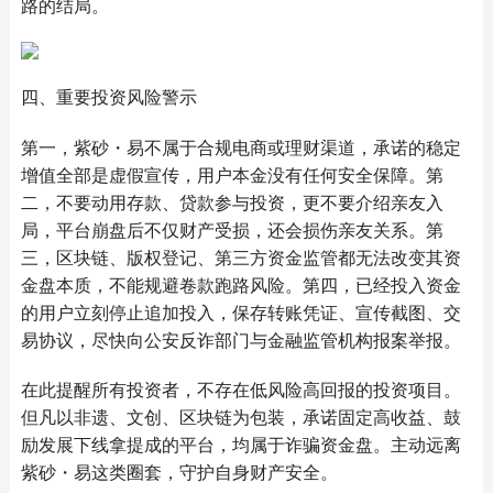
路的结局。
四、重要投资风险警示
第一，紫砂・易不属于合规电商或理财渠道，承诺的稳定
增值全部是虚假宣传，用户本金没有任何安全保障。第
二，不要动用存款、贷款参与投资，更不要介绍亲友入
局，平台崩盘后不仅财产受损，还会损伤亲友关系。第
三，区块链、版权登记、第三方资金监管都无法改变其资
金盘本质，不能规避卷款跑路风险。第四，已经投入资金
的用户立刻停止追加投入，保存转账凭证、宣传截图、交
易协议，尽快向公安反诈部门与金融监管机构报案举报。
在此提醒所有投资者，不存在低风险高回报的投资项目。
但凡以非遗、文创、区块链为包装，承诺固定高收益、鼓
励发展下线拿提成的平台，均属于诈骗资金盘。主动远离
紫砂・易这类圈套，守护自身财产安全。