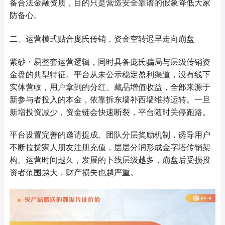
备合法金融资质，目的只是营造安全靠谱的假象降低大家
防备心。
二、运营模式贴合庞氏传销，资金空转迟早走向崩盘
紫砂・易整套运营逻辑，同时具备庞氏骗局与层级传销资
金盘的典型特征。平台从未公示稳定盈利渠道，没有线下
实体营收，用户拿到的分红、藏品增值收益，全部来源于
新参与者投入的本金，依靠拆东墙补西墙维持运转。一旦
新增投资减少，资金链会快速断裂，平台随时关停跑路。
平台设置完善的邀请提成、团队分层奖励机制，诱导用户
不断拉拢家人朋友注册充值，层层分润形成金字塔传销架
构。运营时间越久，发展的下线层级越多，崩盘后受损投
资者范围越大，财产损失也越严重。