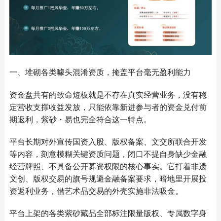
一、堆砌各类噱头混淆资质，掩盖平台毫无盈利能力
资金盘共有的致命短板就是不存在真实经营业务，没有稳
定营收支撑收益发放，只能依靠新进参与者的资金兑付前
期返利，紫砂・易也完全符合这一特点。
平台长期对外宣传国资入股、版权备案、文交所联合开发
等内容，刻意模糊关键资质问题，闭口不提自身缺少金融
经营牌照、不具备公开募资权限的核心事实。它打着非遗
文创、版权交易的旗号规避金融备案要求，暗地里开展投
资返利业务，借艺术品交易的外壳实施非法吸金。
平台上架的各类紫砂藏品全部标注限量版权、专属数字身