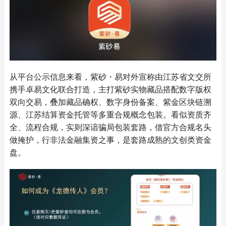
从平台公示信息来看，紫砂・易对外宣称由江苏省文交所
携手卓易文化联合打造，主打紫砂实物藏品搭配数字版权
双向交易，叠加藏品确权、数字身份备案、紫金区块链溯
源、江苏结算资金托管等多重合规概念包装。看似资质齐
全、流程合规，实则深谙骗局包装套路，借官方合规名头
做掩护，行非法金融集资之事，是套路成熟的文创类资金
盘。