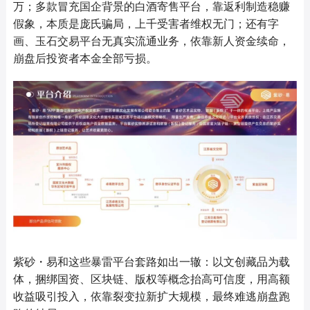
万；多款冒充国企背景的白酒寄售平台，靠返利制造稳赚
假象，本质是庞氏骗局，上千受害者维权无门；还有字
画、玉石交易平台无真实流通业务，依靠新人资金续命，
崩盘后投资者本金全部亏损。
紫砂・易和这些暴雷平台套路如出一辙：以文创藏品为载
体，捆绑国资、区块链、版权等概念抬高可信度，用高额
收益吸引投入，依靠裂变拉新扩大规模，最终难逃崩盘跑