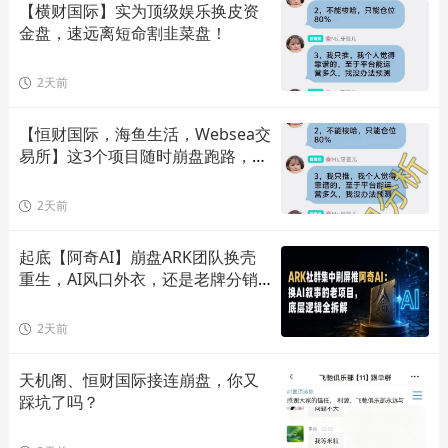
【横财国际】实为顶级娱乐换皮资
金盘，速远离短命割韭菜盘！
2天前
【恒财国际，海鱼生活，Websea交
易所】这3个项目随时崩盘跑路，赶
快远离！
2天前
起底【阿奇AI】崩盘ARK团队换壳
重生，AI风口外衣，还是老牌分销
套路！
2天前
天机阁、恒财国际接连崩盘，你又
踩坑了吗？