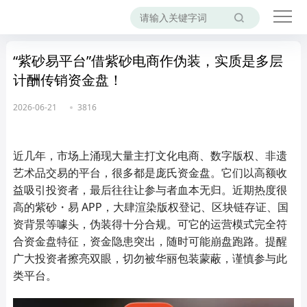
“紫砂易平台”借紫砂电商作伪装，实质是多层
计酬传销资金盘！
2026-06-21
3816
近几年，市场上涌现大量主打文化电商、数字版权、非遗
艺术品交易的平台，很多都是庞氏资金盘。它们以高额收
益吸引投资者，最后往往让参与者血本无归。近期热度很
高的紫砂・易 APP，大肆渲染版权登记、区块链存证、国
资背景等噱头，伪装得十分合规。可它的运营模式完全符
合资金盘特征，资金隐患突出，随时可能崩盘跑路。提醒
广大投资者擦亮双眼，切勿被华丽包装蒙蔽，谨慎参与此
类平台。