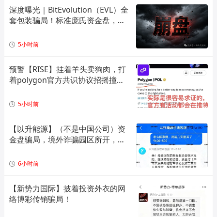
深度曝光｜BitEvolution（EVL）全
套包装骗局！标准庞氏资金盘，多
层拉人头 + 逆天日息注定崩盘
5小时前
预警【RISE】挂着羊头卖狗肉，打
着polygon官方共识协议招摇撞
骗，实际就是一个单边上涨拉布布
模型，崩盘倒计时！
5小时前
【以升能源】（不是中国公司）资
金盘骗局，境外诈骗园区所开，单
割会员，即将崩盘在即！
6小时前
【新势力国际】披着投资外衣的网
络博彩传销骗局！