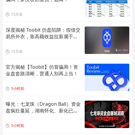
15天前
深度揭秘 Toobit 仿盘陷阱：假借交
易所外衣，靠高额收益拉新属于庞
氏传
15天前
官方揭秘【Toobit】仿冒骗局！资
金盘套路清晰，普通人别再上当！
5小时前
曝光：七龙珠（Dragon Ball）资金
盘疯狂蔓延，湖南怀化、新化已成
高危重灾区，全套造假套路全面拆
解预警！
5小时前