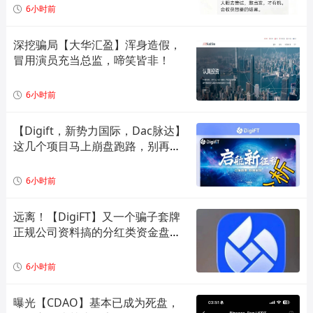
6小时前
深挖骗局【大华汇盈】浑身造假，
冒用演员充当总监，啼笑皆非！
6小时前
【Digift，新势力国际，Dac脉达】
这几个项目马上崩盘跑路，别再被
骗了！
6小时前
远离！【DigiFT】又一个骗子套牌
正规公司资料搞的分红类资金盘骗
局！
6小时前
曝光【CDAO】基本已成为死盘，