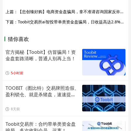
上篇：
【忠创臻好购】电商资金盘骗局，拿不准请咨询国家反诈中心96110
下篇：
Toobit交易所ai智投带单类资金盘骗局，日收益高达2.8%，看见一定要远离！
猜你喜欢
官方揭秘【Toobit】仿冒骗局！资
金盘套路清晰，普通人别再上当！
5小时前
TOOBIT（图比特）交易牌照造假、
盈利锁仓、就是杀猪盘，速速提
币！
8天前
Toobit交易所：合约带单类资金盘
骗局，多次收割会员，远离！