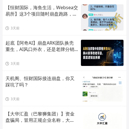
【恒财国际，海鱼生活，Websea交
易所】这3个项目随时崩盘跑路，赶
快远离！
3天前
起底【阿奇AI】崩盘ARK团队换壳
重生，AI风口外衣，还是老牌分销
套路！
3天前
天机阁、恒财国际接连崩盘，你又
踩坑了吗？
3天前
【大华汇盈（巴黎狮集团）】资金
盘骗局，冒用正规企业名称，大量
单割会员，高度预警，崩盘在即！