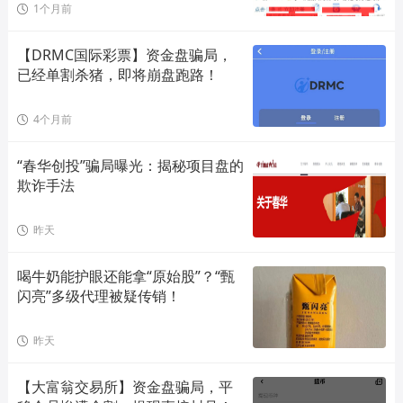
1个月前
【DRMC国际彩票】资金盘骗局，
已经单割杀猪，即将崩盘跑路！
4个月前
“春华创投”骗局曝光：揭秘项目盘的
欺诈手法
昨天
喝牛奶能护眼还能拿“原始股”？“甄
闪亮”多级代理被疑传销！
昨天
【大富翁交易所】资金盘骗局，平