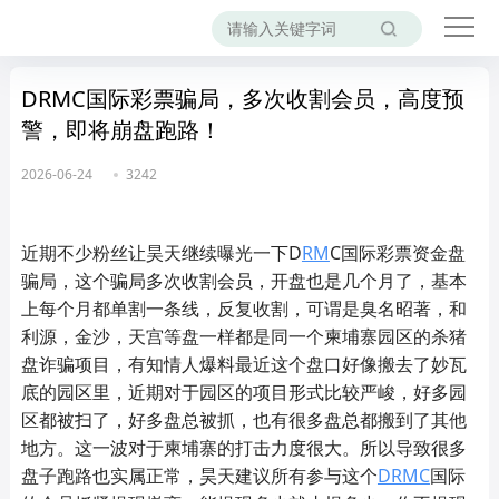
DRMC国际彩票骗局，多次收割会员，高度预
警，即将崩盘跑路！
2026-06-24
3242
近期不少粉丝让昊天继续曝光一下D
RM
C国际彩票资金盘
骗局，这个骗局多次收割会员，开盘也是几个月了，基本
上每个月都单割一条线，反复收割，可谓是臭名昭著，和
利源，金沙，天宫等盘一样都是同一个柬埔寨园区的杀猪
盘诈骗项目，有知情人爆料最近这个盘口好像搬去了妙瓦
底的园区里，近期对于园区的项目形式比较严峻，好多园
区都被扫了，好多盘总被抓，也有很多盘总都搬到了其他
地方。这一波对于柬埔寨的打击力度很大。所以导致很多
盘子跑路也实属正常，昊天建议所有参与这个
DRMC
国际