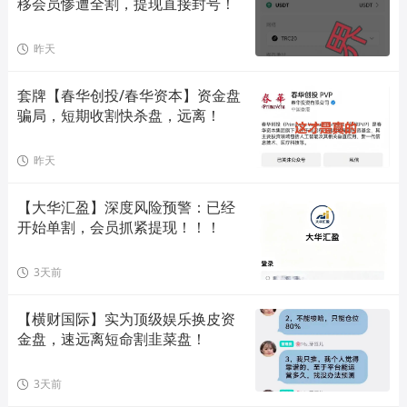
移会员惨遭全割，提现直接封号！
昨天
套牌【春华创投/春华资本】资金盘
骗局，短期收割快杀盘，远离！
昨天
【大华汇盈】深度风险预警：已经
开始单割，会员抓紧提现！！！
3天前
【横财国际】实为顶级娱乐换皮资
金盘，速远离短命割韭菜盘！
3天前