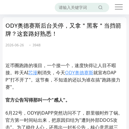
ODY奥德赛斯后台关停，又拿＂黑客＂当挡箭
牌？这套路好熟悉！
2026-06-26
3948
近币圈跑路的项目，一个接一个，速度快得让人目不暇
接。昨天AI
芯漫
刚消失，今天
ODY
奥德赛斯
就宣布DAP
P"打不开了"。这节奏，不知道的还以为谁在搞"跑路接力
赛"。
官方公告写得那叫一个"感人"。
6月22号，ODY的DAPP突然访问不了，群里顿时炸了锅。
官方第一时间站出来，把原因归结为"遭到外部DDOS攻
击"。为了稳住人心，还甩出一封长公告，核心意思就三