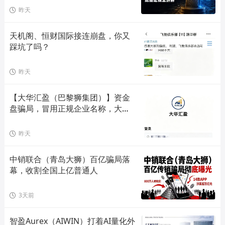
昨天
天机阁、恒财国际接连崩盘，你又
踩坑了吗？
昨天
【大华汇盈（巴黎狮集团）】资金
盘骗局，冒用正规企业名称，大量
单割会员，高度预警，崩盘在即！
昨天
中销联合（青岛大狮）百亿骗局落
幕，收割全国上亿普通人
3天前
智盈Aurex（AIWIN）打着AI量化外