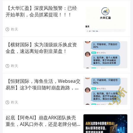
【大华汇盈】深度风险预警：已经
开始单割，会员抓紧提现！！！
昨天
【横财国际】实为顶级娱乐换皮资
金盘，速远离短命割韭菜盘！
昨天
【恒财国际，海鱼生活，Websea交
易所】这3个项目随时崩盘跑路，赶
快远离！
昨天
起底【阿奇AI】崩盘ARK团队换壳
重生，AI风口外衣，还是老牌分销
套路！