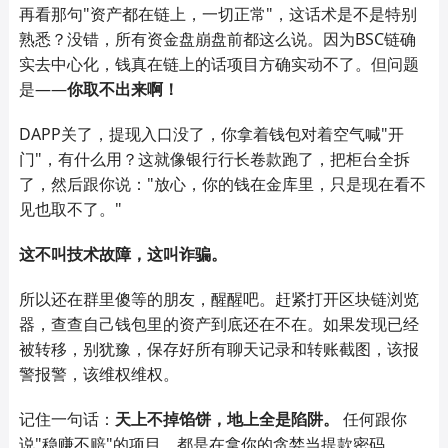
再看那句"资产都在链上，一切正常"，这话术是不是特别
熟悉？没错，所有资金盘崩盘前都这么说。因为BSC链确
实去中心化，钱真在链上的话项目方确实动不了。但问题
是——‌
你取不出来啊！
DAPP关了，提现入口没了，你拿着钱包对着空气喊"开
门"，有什么用？这就像银行行长卷款跑了，把柜台全拆
了，然后跟你说："放心，你的钱在金库里，只是现在看不
见也取不了。"
这不叫技术故障，这叫诈骗。
所以还在群里傻等的朋友，醒醒吧。赶紧打开区块链浏览
器，查查自己钱包里的资产到底还在不在。如果发现已经
被转移，别犹豫，保存好所有聊天记录和转账截图，该报
警报警，该维权维权。
记住一句话：‌
天上不掉馅饼，地上全是陷阱。
‌ 任何跟你
说"稳赚不赔"的项目，都是在拿你的贪婪当提款密码。