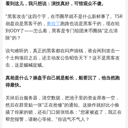
看到这儿，我只想说：演技真好，可惜观众不傻。
"黑客攻击"这四个字，在币圈早就不是什么新鲜事了。TSR
崩盘说是黑客干的，
奥拉丁
跑路也说是黑客干的，现在轮
到ODY了——怎么着，黑客是专门组团来币圈搞"定点清
除"的？
说句难听的，真正的黑客都在闷声搞钱，谁会闲到攻击一
个土狗项目之后，还主动发公告昭告天下？这不是黑客攻
击，这是贼喊捉贼。
真相是什么？操盘手自己就是船长，船要沉了，他当然跑
得最快。
关掉后台服务器，清空数据，把池子里的资金席卷一空，
然后在群里贴一张"正在抢修"的通知。这操作就好比小偷
撬了你家的锁，还在门口留张纸条："您家被盗了，我正在
帮您报警，请耐心等候。"你说气不气人？