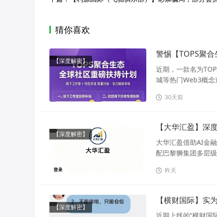
猜你喜欢
警惕【TOPS聚
【深度解密】
近期，一款名为TO
城等热门Web3概念造
30天前
【大华汇盈】深
【深度解密】
大华汇盈借助AI金
配巴黎狮集团多层级
昨天
【横财国际】实
【深度解密】
近期上线的“横财国