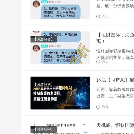
盘。该平台仅更换项
昨天
【恒财国际，海鱼
【深度解密】
离！
恒财国际彩票骗局此
天就会割韭菜，远离！
昨天
起底【阿奇AI】
【深度解密】
近期，靠着权威媒体
出圈。主打AI生态
昨天
天机阁、恒财国
【深度解密】