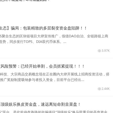
合生态】骗局：包装精致的多层裂变资金盘陷阱！！
PS聚合生态的区块链项目大肆宣传推广，假借DAO自治、全链路链上商
势，同步发行TOPS、DIA双代币体系。...
3.97K
度风险预警：已经开始单割，会员抓紧提现！！！
融科技、大宗商品交易概念现在正在圈内大肆开展线上招商投资活动，搭
推广奖励制度吸纳参与者投入资金，目前平台已经出...
2.44K
为顶级娱乐换皮资金盘，速远离短命割韭菜盘！
际”平台，是此前崩盘跑路的诈骗项目“顶级娱乐”换马甲重启的高危资金