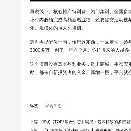
再说线下。核心推广特训营、闭门集训、全国多城
小时内必须完成高额新增业绩，还要提交活动视
化、规模化的拉人头培训。
震哥再提醒你一句，传销这东西，一旦定性，参与
3000多万，判了一年六个月。你拉进来的人越多
这个项目没有真实盈利业务，链上商城、生态应
励，都来自新投资者的入金。新增一慢，平台就
标签：
聚合生态
上篇：
警惕【TOPS聚合生态】骗局：包装精致的多层
下篇：
【利源国际（飞驰俱乐部）】彩票骗局，部分会