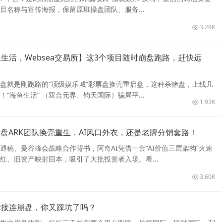
目名称与宣传海报，保留原班操盘团队、服务...
3.28K
生活，Websea交易所】这3个项目随时崩盘跑路，赶快远
盘就是刚跑路的“顶级娱乐城”彩票盘换壳重启盘，这种杀猪盘，上线几
“海鱼生活” （双合元界、钧天国际）骗局平...
1.93K
崩盘ARK团队换壳重生，AI风口外衣，还是老牌分销套路！
通稿、曼谷峰会战略合作背书，阿奇AI凭借一套“AI价值三层架构”火速
分红、旧资产映射回本，吸引了大批投资者入场。看...
3.60K
际接连崩盘，你又踩坑了吗？