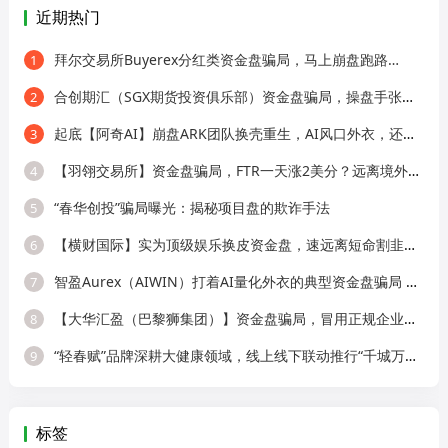
近期热门
拜尔交易所Buyerex分红类资金盘骗局，马上崩盘跑路…
1
合创期汇（SGX期货投资俱乐部）资金盘骗局，操盘手张奕多次收割山东会员，看
2
起底【阿奇AI】崩盘ARK团队换壳重生，AI风口外衣，还是老牌分销套路！
3
【羽翎交易所】资金盘骗局，FTR一天涨2美分？远离境外园区杀猪盘！
4
“春华创投”骗局曝光：揭秘项目盘的欺诈手法
5
【横财国际】实为顶级娱乐换皮资金盘，速远离短命割韭菜盘！
6
智盈Aurex（AIWIN）打着AI量化外衣的典型资金盘骗局 刚开盘就单割
7
【大华汇盈（巴黎狮集团）】资金盘骗局，冒用正规企业名称，大量单割会员，
8
“轻春赋”品牌深耕大健康领域，线上线下联动推行“千城万店”，但销售模式
9
标签