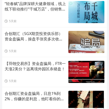
“轻春赋”品牌深耕大健康领域，线上
线下联动推行“千城万店”，但销售模
式存在合规风险！
5天前
合创期汇（SGX期货投资俱乐部）
资金盘骗局，操盘手张奕多次收割
山东会员，看到立即卸载！
5天前
【羽翎交易所】资金盘骗局，FTR一
天涨2美分？远离境外园区杀猪盘！
5天前
合创期汇资金盘骗局，日息1%到
2%，你赚的是利息，他盯着你的本
金