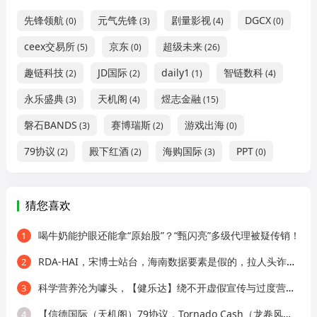
先锋领航
元气先锋
剧量影视
DGCX
(0)
(3)
(4)
(0)
ceex交易所
京东
超级未来
(5)
(0)
(26)
趣链科技
JD国际
daily1
智链数科
(2)
(2)
(1)
(4)
永乐盛典
天机阁
煜志金融
(3)
(4)
(15)
磐石BANDS
赛博瑞斯
游戏出海
(3)
(2)
(0)
79协议
殿下红酒
海购国际
PPT
(2)
(2)
(3)
(0)
猜您喜欢
喝牛奶能护眼还能拿“原始股”？“甄闪亮”多级代理被疑传销！
1
RDA-HAI，宋博士站台，海南数据要素是假的，拉人头诈骗是真的
2
科学营养沦为噱头，【健乐达】绕不开虚假宣传与过度营销的质疑！
3
【信德国际（天机阁）79协议，Tornado Cash（龙卷风）】这3个诈骗项目疯狂收割，大量会员血本无归！
4