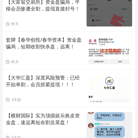
【大富翁交易所】资金盘骗局，平
移会员惨遭全割，提现直接封号！
昨天
套牌【春华创投/春华资本】资金盘
骗局，短期收割快杀盘，远离！
昨天
【大华汇盈】深度风险预警：已经
开始单割，会员抓紧提现！！！
3天前
【横财国际】实为顶级娱乐换皮资
金盘，速远离短命割韭菜盘！
3天前