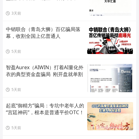
单割会员，高度预警，崩盘在即！
3天前
中销联合（青岛大狮）百亿骗局落
幕，收割全国上亿普通人
5天前
智盈Aurex（AIWIN）打着AI量化外
衣的典型资金盘骗局  刚开盘就单割
5天前
起底“御精方”骗局：专坑中老年人的
“宫廷神药”，根本是普通平价OTC！
5天前