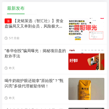
最新发布
【龙铭策选（智汇社）】资金
顶
盘骗局又又单割会员，风险极大，
即将崩盘！
5个月前
“春华创投”骗局曝光：揭秘项目盘的
欺诈手法
昨天
喝牛奶能护眼还能拿“原始股”？“甄
闪亮”多级代理被疑传销！
昨天