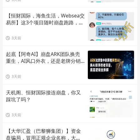
【恒财国际，海鱼生活，Websea交
易所】这3个项目随时崩盘跑路，赶
快远离！
3天前
起底【阿奇AI】崩盘ARK团队换壳
重生，AI风口外衣，还是老牌分销
套路！
3天前
天机阁、恒财国际接连崩盘，你又
踩坑了吗？
3天前
【大华汇盈（巴黎狮集团）】资金
盘骗局，冒用正规企业名称，大量