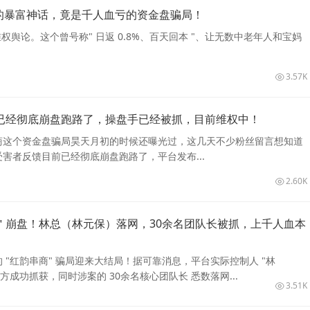
会的暴富神话，竟是千人血亏的资金盘骗局！
维权舆论。这个曾号称" 日返 0.8%、百天回本 "、让无数中老年人和宝妈
3.57K
已经彻底崩盘跑路了，操盘手已经被抓，目前维权中！
商这个资金盘骗局昊天月初的时候还曝光过，这几天不少粉丝留言想知道
害者反馈目前已经彻底崩盘跑路了，平台发布...
2.60K
＂崩盘！林总（林元保）落网，30余名团队长被抓，上千人血本
 "红韵串商" 骗局迎来大结局！据可靠消息，平台实际控制人 "林
方成功抓获，同时涉案的 30余名核心团队长 悉数落网...
3.51K