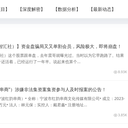
项目】
【深度解密】
【数据分析】
【最新动态】
智汇社）】资金盘骗局又又单割会员，风险极大，即将崩盘！
汇社）这个股票跟单盘，去年震哥就曝光过。当时以为它早跑路了。结果
还活着，已经运行了一年半。说起来也算个...
8.93K
韵串商”）涉嫌非法集资案集资参与人及时报案的公告！
波红韵串商）• 全称：宁波市红韵串商文化传媒有限公司• 成立：2023-
0万元• 法人：林元保；实控人：戴君鑫• 注册地址...
3.85K