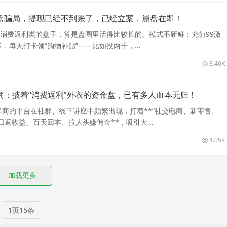
盘骗局，提现已经不到账了，已经立案，崩盘在即！
个消费返利类的盘子，算是盘圈里活得比较长的。模式不新鲜：充值99激
，每天打卡领“购物补贴”——比如投两千，...
3.46K
商：披着“消费返利”外衣的资金盘，已有多人血本无归！
商的平台在社群、线下讲座中频繁出现，打着**“社交电商、新零售、
日返收益、百天回本、拉人头赚佣金**，吸引大...
4.05K
加载更多
1页15条