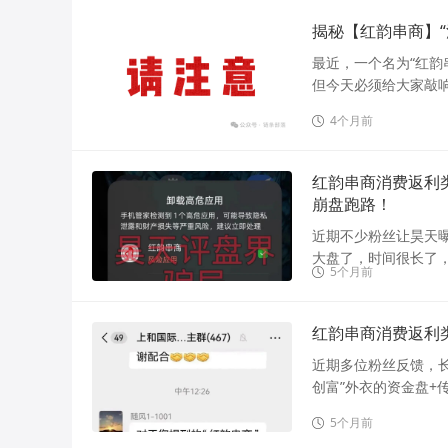
揭秘【红韵串商】
最近，一个名为“红韵
但今天必须给大家敲响
4个月前
红韵串商消费返利
崩盘跑路！
近期不少粉丝让昊天
大盘了，时间很长了，该
5个月前
红韵串商消费返利
近期多位粉丝反馈，长
创富”外衣的资金盘+
5个月前