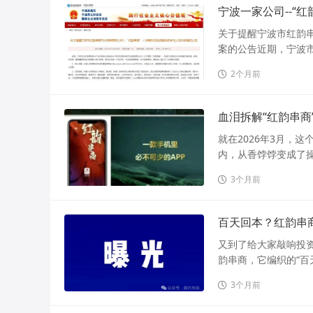
宁波一家公司--“
关于提醒宁波市红韵串
案的公告近期，宁波市
2个月前
血泪拆解“红韵串
就在2026年3月，
内，从香饽饽变成了操
3个月前
百天回本？红韵串商
又到了给大家敲响投资
韵串商，它编织的“百
3个月前