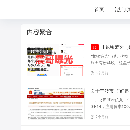
首页
【热门
内容聚合
【龙铭策选（
顶
【数据分析】
“龙铭策选”（也叫智
昨天有粉丝说，这盘子
5个月前
关于宁波市（“红
一、公司基本信息（宁
04-14，注册资本10
2个月前