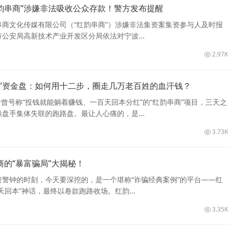
红韵串商”涉嫌非法吸收公众存款！警方发布提醒
商文化传媒有限公司（“红韵串商”）涉嫌非法集资案集资参与人及时报
公安局高新技术产业开发区分局依法对宁波...
2.97K
商”资金盘：如何用十二步，圈走几万老百姓的血汗钱？
这个曾号称“投钱就能躺着赚钱、一百天回本分红”的“红韵串商”项目，三天之
盘手集体失联的跑路盘。最让人心痛的，是...
3.73K
的“暴富骗局”大揭秘！
警钟的时刻，今天要深挖的，是一个堪称“诈骗经典案例”的平台——红
天回本”神话，最终以卷款跑路收场。红韵...
3.35K