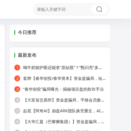
今日推荐
最新发布
喝牛奶能护眼还能拿“原始股”？“甄闪亮”多级代理被疑传销！
1
套牌【春华创投/春华资本】资金盘骗局，短期收割快杀盘，远离！
2
“春华创投”骗局曝光：揭秘项目盘的欺诈手法
3
【大富翁交易所】资金盘骗局，平移会员惨遭全割，提现直接封号！
4
起底【阿奇AI】崩盘ARK团队换壳重生，AI风口外衣，还是老牌分销套路！
5
【大华汇盈（巴黎狮集团）】资金盘骗局，冒用正规企业名称，大量单割会员，
6