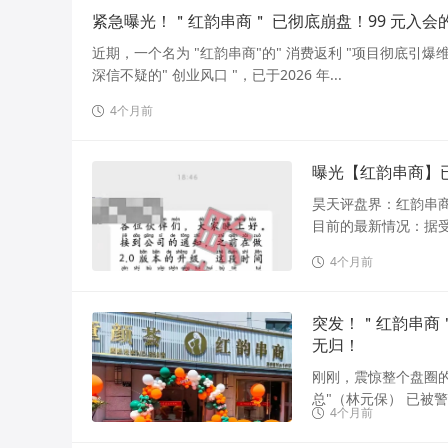
紧急曝光！＂红韵串商＂ 已彻底崩盘！99 元入
近期，一个名为 "红韵串商"的" 消费返利 "项目彻底引爆
深信不疑的" 创业风口 "，已于2026 年...
4个月前
曝光【红韵串商】
昊天评盘界：红韵串
目前的最新情况：据受
4个月前
突发！＂红韵串商
无归！
刚刚，震惊整个盘圈的
总"（林元保） 已被警
4个月前