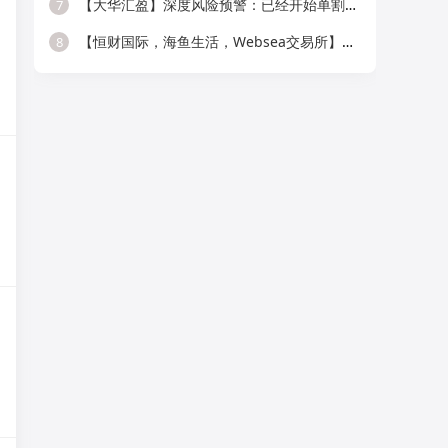
【大华汇盈】深度风险预警：已经开始单割，会员抓紧提现！！！
7
【恒财国际，海鱼生活，Websea交易所】这3个项目随时崩盘跑路，赶快远离！
8