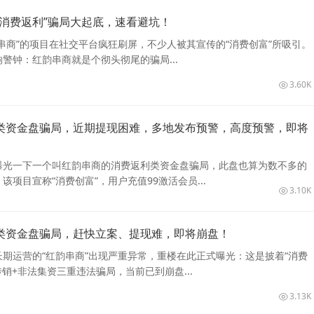
“消费返利”骗局大起底，速看避坑！
串商”的项目在社交平台疯狂刷屏，不少人被其宣传的“消费创富”所吸引。
警钟：红韵串商就是个彻头彻尾的骗局...
3.60K
类资金盘骗局，近期提现困难，多地发布预警，高度预警，即将
曝光一下一个叫红韵串商的消费返利类资金盘骗局，此盘也算为数不多的
项目宣称“消费创富”，用户充值99激活会员...
3.10K
类资金盘骗局，赶快立案、提现难，即将崩盘！
期运营的“红韵串商”出现严重异常，重楼在此正式曝光：这是披着“消费
传销+非法集资三重违法骗局，当前已到崩盘...
3.13K