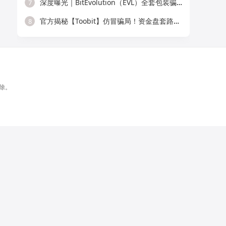
深度曝光｜BitEvolution（EVL）全套包装骗局！标准庞氏资金盘，多层拉人头 + 逆天
7
官方揭秘【Toobit】仿冒骗局！资金盘套路清晰，普通人别再上当！
8
除。