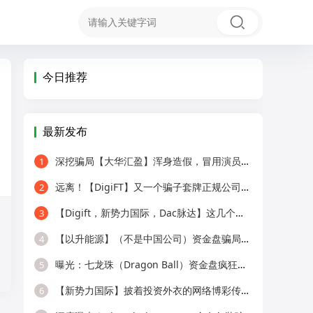
今日推荐
最新发布
深挖骗局【大华汇盈】浑身造假，冒用演员充当总监，啼笑皆非！
1
远离！【DigiFT】又一个骗子套牌正规公司资料搞的分红类资金盘骗局！
2
【Digift，新势力国际，Dac脉达】这几个项目马上崩盘跑路，别再被骗了！
3
【以升能源】（不是中国公司）资金盘骗局，境外诈骗园区所开，单割会员，即
4
曝光：七龙珠（Dragon Ball）资金盘疯狂蔓延，湖南怀化、新化已成高危重灾区，
5
【新势力国际】披着投资外衣的网络博彩传销骗局！
6