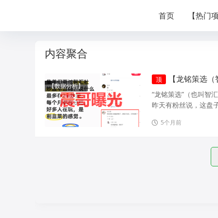
首页
【热门
内容聚合
【龙铭策选（
顶
【数据分析】
“龙铭策选”（也叫智
昨天有粉丝说，这盘子
5个月前