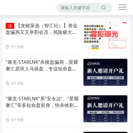
【龙铭策选（智汇社）】资金
顶
盘骗局又又单割会员，风险极大，
即将崩盘！
5个月前
“康克-STARLNK”杀猪盘骗局，星耀
奢汇原班人马操盘，专业短命盘团
伙！
3个月前
“康克-STARLNK”系“安永达”、“星耀
奢汇”等多短命盘前身，快杀收割无
数人！
3个月前