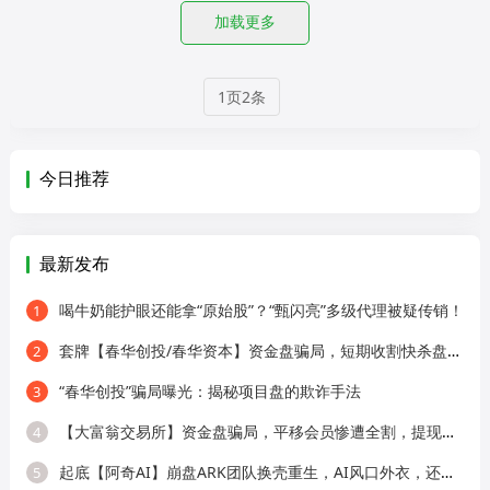
加载更多
1页2条
今日推荐
最新发布
喝牛奶能护眼还能拿“原始股”？“甄闪亮”多级代理被疑传销！
1
套牌【春华创投/春华资本】资金盘骗局，短期收割快杀盘，远离！
2
“春华创投”骗局曝光：揭秘项目盘的欺诈手法
3
【大富翁交易所】资金盘骗局，平移会员惨遭全割，提现直接封号！
4
起底【阿奇AI】崩盘ARK团队换壳重生，AI风口外衣，还是老牌分销套路！
5