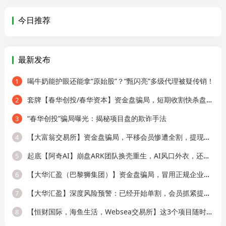
今日推荐
最新发布
喝牛奶能护眼还能拿“原始股”？“甄闪亮”多级代理被疑传销！
1
套牌【春华创投/春华资本】资金盘骗局，短期收割快杀盘，远离！
2
“春华创投”骗局曝光：揭秘项目盘的欺诈手法
3
【大富翁交易所】资金盘骗局，平移会员惨遭全割，提现直接封号！
4
起底【阿奇AI】崩盘ARK团队换壳重生，AI风口外衣，还是老牌分销套路！
5
【大华汇盈（巴黎狮集团）】资金盘骗局，冒用正规企业名称，大量单割会员，
6
【大华汇盈】深度风险预警：已经开始单割，会员抓紧提现！！！
7
【恒财国际，海鱼生活，Websea交易所】这3个项目随时崩盘跑路，赶快远离！
8