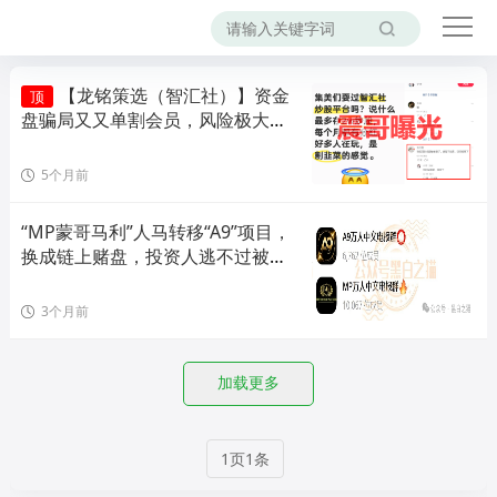
【龙铭策选（智汇社）】资金
顶
盘骗局又又单割会员，风险极大，
即将崩盘！
5个月前
“MP蒙哥马利”人马转移“A9”项目，
换成链上赌盘，投资人逃不过被割
结局.....
3个月前
加载更多
1页1条