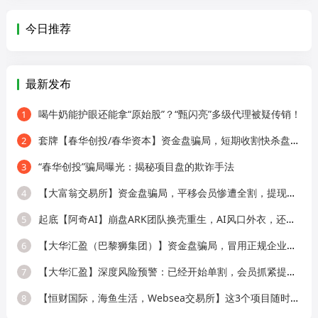
今日推荐
最新发布
喝牛奶能护眼还能拿“原始股”？“甄闪亮”多级代理被疑传销！
1
套牌【春华创投/春华资本】资金盘骗局，短期收割快杀盘，远离！
2
“春华创投”骗局曝光：揭秘项目盘的欺诈手法
3
【大富翁交易所】资金盘骗局，平移会员惨遭全割，提现直接封号！
4
起底【阿奇AI】崩盘ARK团队换壳重生，AI风口外衣，还是老牌分销套路！
5
【大华汇盈（巴黎狮集团）】资金盘骗局，冒用正规企业名称，大量单割会员，
6
【大华汇盈】深度风险预警：已经开始单割，会员抓紧提现！！！
7
【恒财国际，海鱼生活，Websea交易所】这3个项目随时崩盘跑路，赶快远离！
8